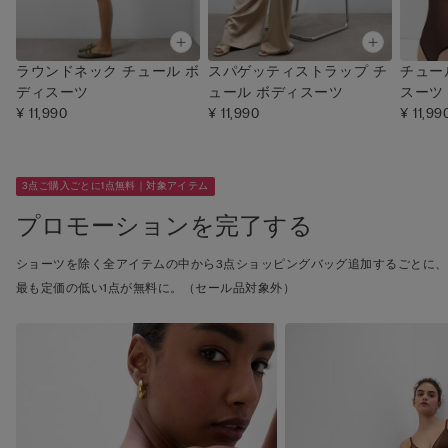
ラウンドネック チュール ボ
スパゲッティストラップ チ
チュー
ディスーツ
ュール ボディスーツ
スーツ
¥ 11,990
¥ 11,990
¥ 11,99
3点ご購入ごとに1点無料｜対象アイテム
プロモーションを完了する
ショーツを除く全アイテムの中から3点ショッピングバッグ追加するごとに、
最も定価の低い1点が無料に。（セール品対象外）