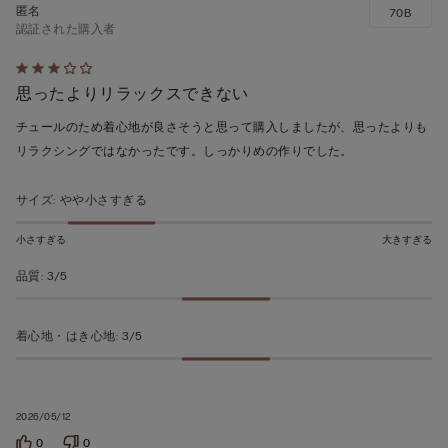
70B
認証された購入者
5
思ったよりリラックスできない
段
階
チュールのため着心地が良さそうと思って購入しましたが、思ったよりも
の
リラクシングではなかったです。しっかりめの作りでした。
う
ち
サイズ
:
やや小さすぎる
3
の
小さすぎる
大きすぎる
評
品質
:
3/5
価
着心地・はき心地
:
3/5
2026/05/12
0
0