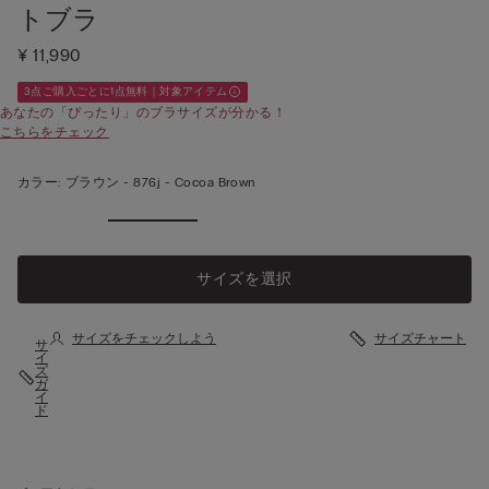
トブラ
¥ 11,990
3点ご購入ごとに1点無料｜対象アイテム
あなたの「ぴったり」のブラサイズが分かる！
こちらをチェック
カラー:
ブラウン -
876j - Cocoa Brown
サイズを選択
サイズをチェックしよう
サイズチャート
サ
イ
ズ
ガ
イ
ド