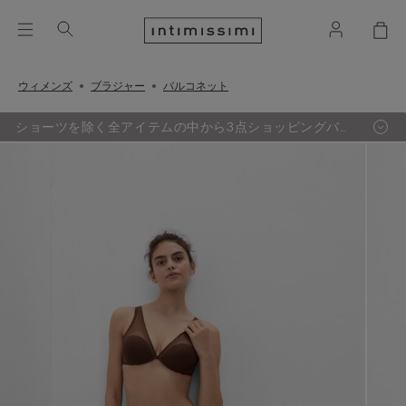
ウィメンズ
ブラジャー
バルコネット
ショーツを除く全アイテムの中から3点ショッピングバッ
グ追加するごとに、最も定価の低い1点が無料に。（セー
ル品対象外）