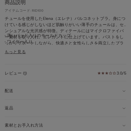
商品説明
アイテムコード: RID100
チュールを使用したElena（エレナ）バルコネットブラ。身につ
けている感じがしないほど肌触りがいい薄手のチュールは、セ
ンシュアルな光沢感が特徴。ディテールにはマイクロファイバ
• 薄いパッド入りのモールドカップ
ー素材を取り入れ、エレガントに仕上げています。バストをし
• ワイヤー入り
っかりサポートしながら、快適さと女性らしさを両立したブラ
• サイドベルトはチュール製
ジャーです。
もっと見る
• ストラップはバックで長さを調節可能
• 自然なバストを演出
• 快適なつけ心地でバストをしっかりサポートするために、85
サイズ以上はカップの形状および構造が異なります。
レビュー
(
1
)
3.0/5
配送
返品
素材とお手入れ方法