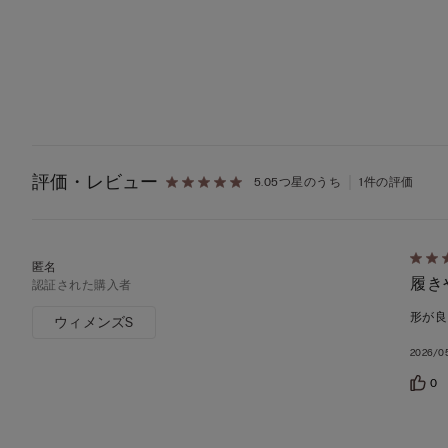
評価・レビュー
5.0
5つ星のうち
1件の評価
5
履き
段
認証された購入者
階
形が良
ウィメンズS
の
2026/0
う
ち
0
5
の