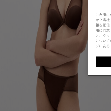
ご自身に
か？当社
報を配信
用に同意
と、クッ
について
ジにあ