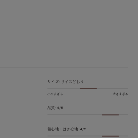
サイズ
:
サイズどおり
小さすぎる
大きすぎる
品質
:
4/5
着心地・はき心地
:
4/5