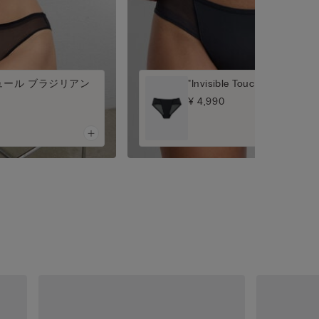
ch" チュール ブラジリアン
"Invisible Touch" チュー
¥ 4,990