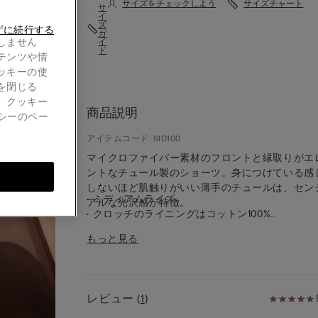
サイズをチェックしよう
サイズチャート
サ
イ
ズ
ずに続行する
ガ
しません
イ
ド
テンツや情
ッキーの使
を閉じる
。クッキー
商品説明
シーのペー
アイテムコード: SID100
マイクロファイバー素材のフロントと縁取りがエ
ントなチュール製のショーツ。身につけている感
しないほど肌触りがいい薄手のチュールは、セン
• ミディアムライズ
アルな光沢感が特徴。
• クロッチのライニングはコットン100%
• ぴったりとしたフィット感
もっと見る
• モデル身長175cm、Sサイズを着用
レビュー
(
1
)