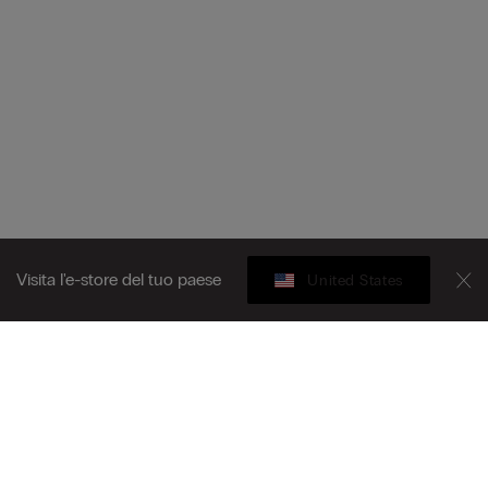
Visita l'e-store del tuo paese
United States
Gift Card