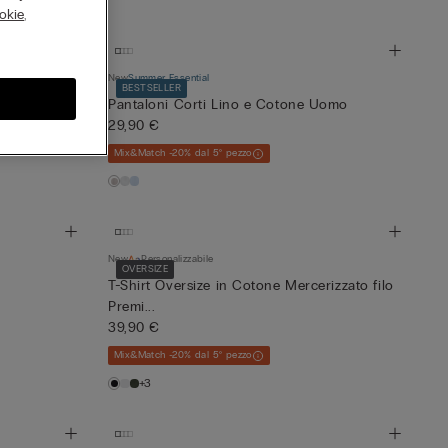
okie
,
New
Summer Essential
BESTSELLER
o Premium
Pantaloni Corti Lino e Cotone Uomo
29,90 €
Mix&Match -20% dal 5° pezzo
New
Personalizzabile
OVERSIZE
T-Shirt Oversize in Cotone Mercerizzato filo
Premi...
39,90 €
Mix&Match -20% dal 5° pezzo
+3