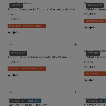
New
Personalizzabile
New
OVERSIZE
REGULAR FIT
T-Shirt Oversize in Cotone Mercerizzato filo
T-Shirt Coton
Premi...
29,90 €
39,90 €
Mix&Match -20% d
Mix&Match -20% dal 5° pezzo
+9
+3
New
New
Personalizza
REGULAR FIT
OVERSIZE
T-Shirt Cotone Mercerizzato filo Premium
T-Shirt Oversi
29,90 €
Premi...
39,90 €
Mix&Match -20% dal 5° pezzo
Mix&Match -20% d
+9
+3
New
100% Lino
Summer Essential
New
100% Lino
Summe
REGULAR FIT
Soft Touch
REGULAR FIT
Camicia in 100% Lino Soft
Camicia in 10