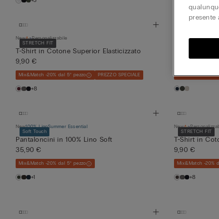
+3
qualunque
presente 
New
Personalizzabile
New
100% Lino
Summe
STRETCH FIT
REGULAR FIT
T-Shirt in Cotone Superior Elasticizzato
Camicia in 10
9,90 €
59,90 €
Mix&Match -20% dal 5° pezzo
PREZZO SPECIALE
Mix&Match -20% d
+8
New
100% Lino
Summer Essential
New
Personalizza
Soft Touch
STRETCH FIT
Pantaloncini in 100% Lino Soft
T-Shirt in Cot
35,90 €
9,90 €
Mix&Match -20% dal 5° pezzo
Mix&Match -20% d
+1
+8