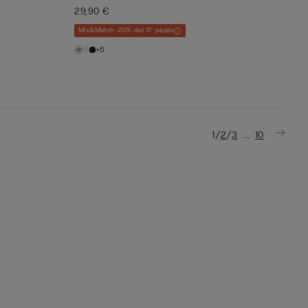
29,90 €
Mix&Match -20% dal 5° pezzo
+5
/
/
...
1
2
3
10