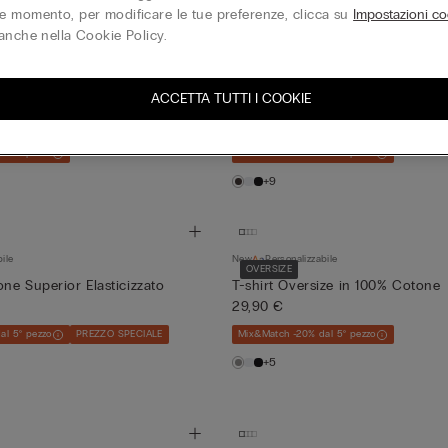
 momento, per modificare le tue preferenze, clicca su
Impostazioni co
anche nella Cookie Policy.
r Essential
New
Soft Touch
REGULAR FIT
ACCETTA TUTTI I COOKIE
0% Lino Soft
T-Shirt Cotone Mercerizzato fil
29,90 €
al 5° pezzo
Mix&Match -20% dal 5° pezzo
+9
bile
New
Personalizzabile
OVERSIZE
one Superior Elasticizzato
T-shirt Oversize in 100% Cotone
29,90 €
al 5° pezzo
PREZZO SPECIALE
Mix&Match -20% dal 5° pezzo
+5