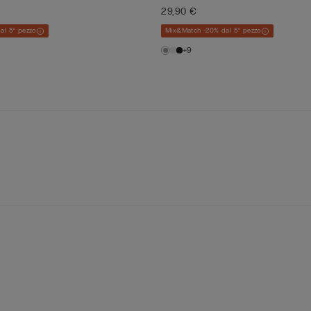
29,90 €
al 5° pezzo
Mix&Match -20% dal 5° pezzo
+9