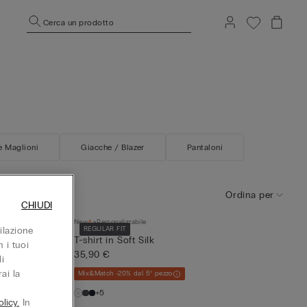
Cerca un prodotto
e Maglioni
Giacche / Blazer
Pantaloni
Ordina per
CHIUDI
New
Personalizzabile
ilazione
REGULAR FIT
T-shirt in Soft Silk
 i tuoi
35,90 €
i
ai la
Mix&Match -20% dal 5° pezzo
+5
licy.
In