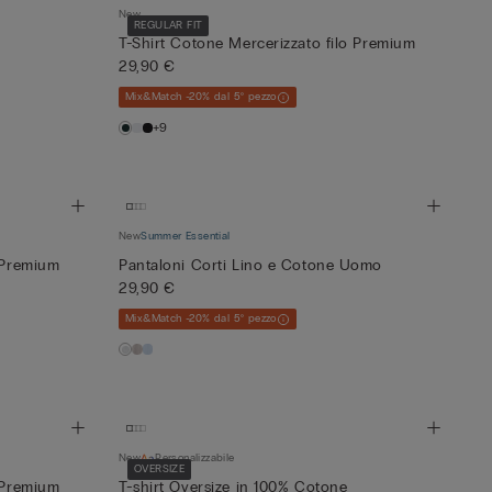
New
REGULAR FIT
T-Shirt Cotone Mercerizzato filo Premium
29,90 €
Mix&Match -20% dal 5° pezzo
+9
New
Summer Essential
o Premium
Pantaloni Corti Lino e Cotone Uomo
29,90 €
Mix&Match -20% dal 5° pezzo
New
Personalizzabile
OVERSIZE
o Premium
T-shirt Oversize in 100% Cotone