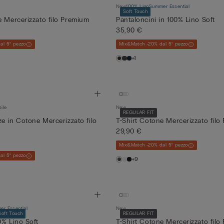
New
100% Lino
Summer Essential
Soft Touch
e Mercerizzato filo Premium
Pantaloncini in 100% Lino Soft
35,90 €
al 5° pezzo
Mix&Match -20% dal 5° pezzo
+1
bile
New
REGULAR FIT
ze in Cotone Mercerizzato filo
T-Shirt Cotone Mercerizzato fil
29,90 €
Mix&Match -20% dal 5° pezzo
al 5° pezzo
+9
r Essential
New
Soft Touch
REGULAR FIT
0% Lino Soft
T-Shirt Cotone Mercerizzato fil