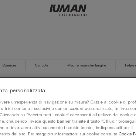
Camicie
Canotte
Maglie maniche lunghe
Felpe 
nza personalizzata
r Essential
New
Personalizzabile
vivere un’esperienza di navigazione su misura? Grazie ai cookie di prof
oft Touch
OVERSIZE
in 100% Lino Soft
T-shirt Oversize in 100% Cotone
offrirti contenuti esclusivi e comunicazioni personalizzate, in linea con
29,90 €
 Cliccando su “Accetta tutti i cookie” acconsenti all’utilizzo dei cookie d
one, chiudendo invece questo banner tramite il tasto “Chiudi” proseguir
al 5° pezzo
Mix&Match -20% dal 5° pezzo
e e rimarranno attivi solamente i cookie tecnici, indispensabili per il
+5
ento del sito. Per maggiori informazioni sui cookie consulta
Cookie Po