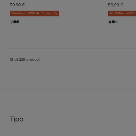
59,90 €
59,90 €
Mix&Match -20% dal 5° pezzo
Mix&Match -20% d
24 di 229 prodotti
Tipo