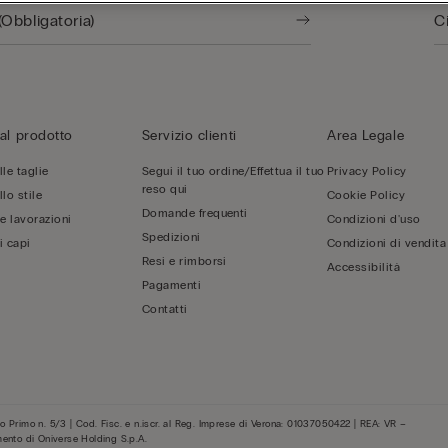
al prodotto
Servizio clienti
Area Legale
le taglie
Segui il tuo ordine/Effettua il tuo
Privacy Policy
reso qui
lo stile
Cookie Policy
Domande frequenti
 e lavorazioni
Condizioni d'uso
Spedizioni
i capi
Condizioni di vendita
Resi e rimborsi
Accessibilità
Pagamenti
Contatti
 Primo n. 5/3 | Cod. Fisc. e n.iscr. al Reg. Imprese di Verona: 01037050422 | REA: VR –
mento di Oniverse Holding S.p.A.