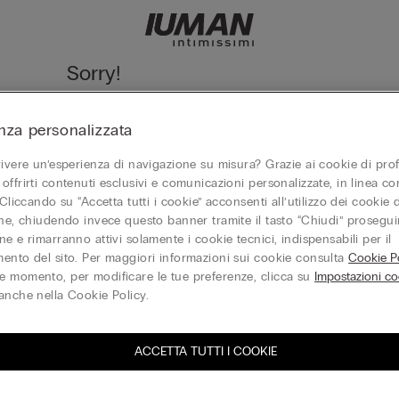
Sorry!
We cannot find the page you are looking for!
nza personalizzata
Vai alla homepage
vivere un’esperienza di navigazione su misura? Grazie ai cookie di prof
offrirti contenuti esclusivi e comunicazioni personalizzate, in linea con
 Cliccando su “Accetta tutti i cookie” acconsenti all’utilizzo dei cookie d
one, chiudendo invece questo banner tramite il tasto “Chiudi” proseguir
Gift Card
e e rimarranno attivi solamente i cookie tecnici, indispensabili per il
ento del sito. Per maggiori informazioni sui cookie consulta
Cookie Po
 momento, per modificare le tue preferenze, clicca su
Impostazioni co
anche nella Cookie Policy.
ACCETTA TUTTI I COOKIE
iti alla newsletter
T