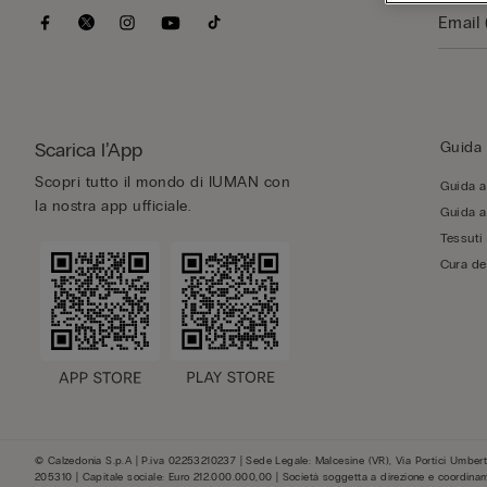
Scarica l’App
Guida 
Scopri tutto il mondo di IUMAN con
Guida al
la nostra app ufficiale.
Guida al
Tessuti
Cura de
© Calzedonia S.p.A | P.iva 02253210237 | Sede Legale: Malcesine (VR), Via Portici Umberto
205310 | Capitale sociale: Euro 212.000.000,00 | Società soggetta a direzione e coordina