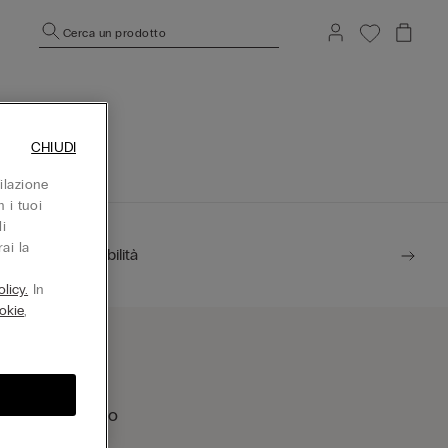
Cerca un prodotto
CHIUDI
ilazione
 i tuoi
i
ai la
Sostenibilità
licy.
In
okie
,
rova un negozio