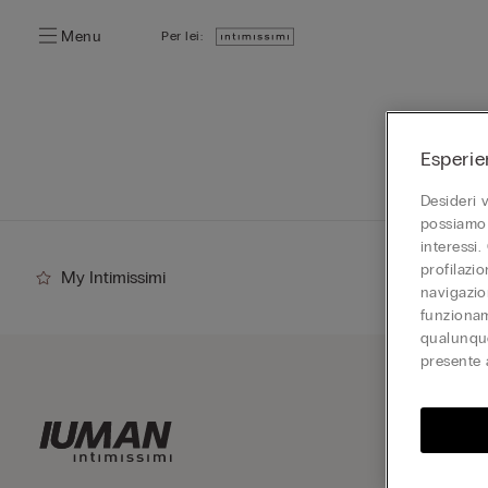
Menu
Per lei:
Esperie
Desideri 
possiamo 
interessi.
profilazi
My Intimissimi
navigazion
funzionam
qualunque
presente 
Iscriv