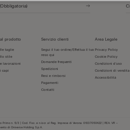
al prodotto
Servizio clienti
Area Legale
le taglie
Segui il tuo ordine/Effettua il tuo
Privacy Policy
reso qui
lo stile
Cookie Policy
Domande frequenti
 e lavorazioni
Condizioni d'uso
Spedizioni
i capi
Condizioni di vendita
Resi e rimborsi
Accessibilità
Pagamenti
Contatti
 Primo n. 5/3 | Cod. Fisc. e n.iscr. al Reg. Imprese di Verona: 01037050422 | REA: VR –
mento di Oniverse Holding S.p.A.