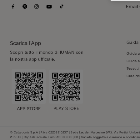
Scarica l’App
Guida 
Scopri tutto il mondo di IUMAN con
Guida al
la nostra app ufficiale.
Guida al
Tessuti
Cura de
© Calzedonia S.p.A | P.iva 02253210237 | Sede Legale: Malcesine (VR), Via Portici Umberto
205310 | Capitale sociale: Euro 212.000.000,00 | Società soggetta a direzione e coordina