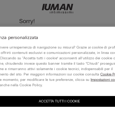
Sorry!
We cannot find the page you are looking for!
nza personalizzata
Vai alla homepage
vivere un’esperienza di navigazione su misura? Grazie ai cookie di prof
offrirti contenuti esclusivi e comunicazioni personalizzate, in linea con
 Cliccando su “Accetta tutti i cookie” acconsenti all’utilizzo dei cookie d
one, chiudendo invece questo banner tramite il tasto “Chiudi” proseguir
Gift Card
e e rimarranno attivi solamente i cookie tecnici, indispensabili per il
ento del sito. Per maggiori informazioni sui cookie consulta
Cookie Po
 momento, per modificare le tue preferenze, clicca su
Impostazioni co
anche nella Cookie Policy.
ACCETTA TUTTI I COOKIE
iti alla newsletter
T