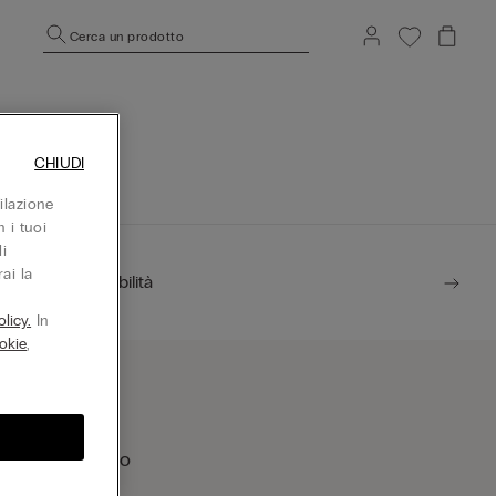
Cerca un prodotto
CHIUDI
ilazione
 i tuoi
i
ai la
Sostenibilità
licy.
In
okie
,
rova un negozio