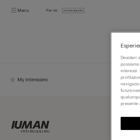
Menu
Per lei:
Esperie
Desideri 
possiamo 
interessi.
profilazi
My Intimissimi
navigazion
funzionam
qualunque
presente 
Iscriv