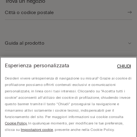
Trova un negozio
Guida al prodotto
Servizio clienti
Esperienza personalizzata
CHIUDI
Desideri vivere un’esperienza di navigazione su misura? Grazie ai cookie di
Area Legale
profilazione possiamo offrirti contenuti esclusivi e comunicazioni
personalizzate, in linea con i tuoi interessi. Cliccando su “Accetta tutti i
cookie” acconsenti all’utilizzo dei cookie di profilazione, chiudendo invece
Corporate
questo banner tramite il tasto “Chiudi” proseguirai la navigazione e
rimarranno attivi solamente i cookie tecnici, indispensabili per il
funzionamento del sito. Per maggiori informazioni sui cookie consulta
© Calzedonia S.p.A | P.iva 02253210237 | Sede Legale: Malcesine (VR), Via Portici
Cookie Policy.
In qualunque momento, per modificare le tue preferenze,
Umberto Primo n. 5/3 | Cod. Fisc. e n.iscr. al Reg. Imprese di Verona: 01037050422 |
REA: VR – 205310 | Capitale sociale: Euro 212.000.000,00 | Società soggetta a
clicca su
Impostazioni cookie
, presente anche nella Cookie Policy.
direzione e coordinamento di Oniverse Holding S.p.A.