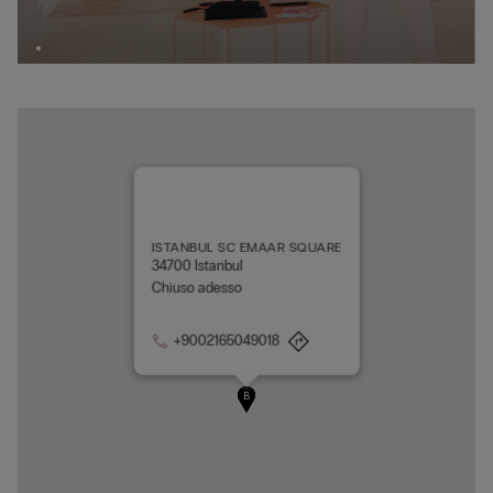
ISTANBUL SC EMAAR SQUARE
34700 Istanbul
Chiuso adesso
+9002165049018
A
B