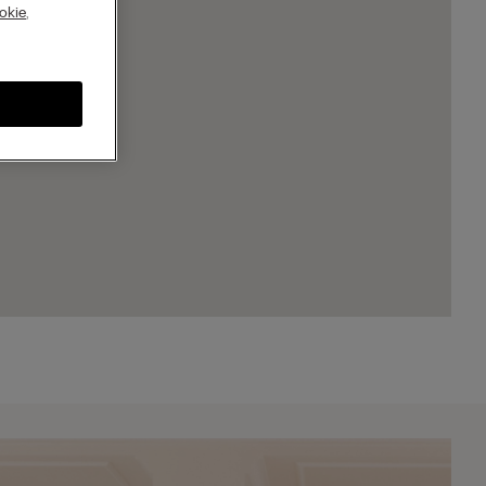
A
okie
,