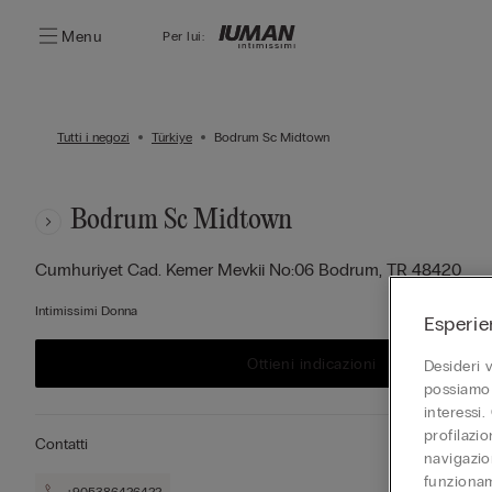
Menu
Per lui:
Tutti i negozi
Türkiye
Bodrum Sc Midtown
Bodrum Sc Midtown
Cumhuriyet Cad. Kemer Mevkii No:06
Bodrum,
TR
48420
Intimissimi Donna
Esperie
Ottieni indicazioni
Desideri 
possiamo 
interessi.
profilazi
Contatti
navigazion
funzionam