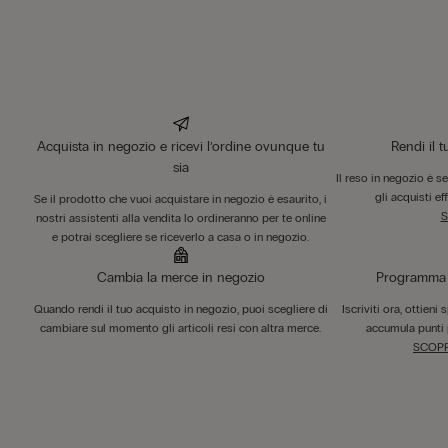
Acquista in negozio e ricevi l’ordine ovunque tu
Rendi il 
sia
Il reso in negozio è s
gli acquisti ef
Se il prodotto che vuoi acquistare in negozio è esaurito, i
S
nostri assistenti alla vendita lo ordineranno per te online
e potrai scegliere se riceverlo a casa o in negozio.
Cambia la merce in negozio
Programma F
Quando rendi il tuo acquisto in negozio, puoi scegliere di
Iscriviti ora, ottieni
cambiare sul momento gli articoli resi con altra merce.
accumula punti 
SCOPR