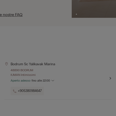
le nostre FAQ
Bodrum Sc Yalikavak Marina
48890 BODRUM
IUMAN Intimissimi
Aperto adesso
fino alle
22:00
+905380984647