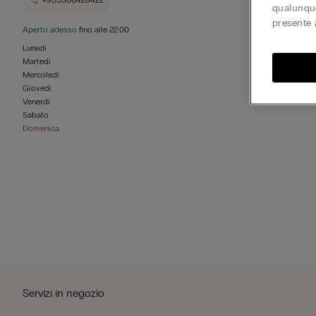
+905386426422
qualunque
presente 
Aperto adesso
fino alle
22:00
Lunedì
Martedì
Mercoledì
Giovedì
Venerdì
Sabato
Domenica
Servizi in negozio