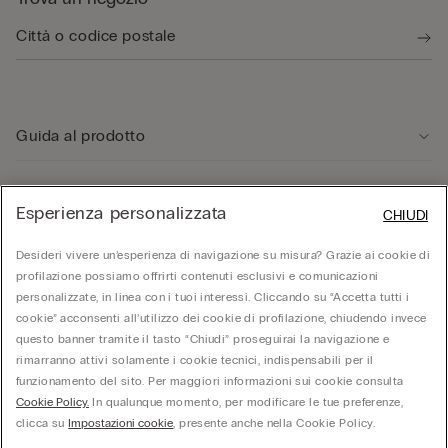
Guida al prodotto
Servizio clienti
Esperienza personalizzata
CHIUDI
Area Legale
Desideri vivere un’esperienza di navigazione su misura? Grazie ai cookie di
profilazione possiamo offrirti contenuti esclusivi e comunicazioni
personalizzate, in linea con i tuoi interessi. Cliccando su “Accetta tutti i
Corporate
cookie” acconsenti all’utilizzo dei cookie di profilazione, chiudendo invece
questo banner tramite il tasto “Chiudi” proseguirai la navigazione e
rimarranno attivi solamente i cookie tecnici, indispensabili per il
funzionamento del sito. Per maggiori informazioni sui cookie consulta
© Calzedonia S.p.A | P.iva 02253210237 | Sede Legale: Malcesine (VR), Via Portici
Umberto Primo n. 5/3 | Cod. Fisc. e n.iscr. al Reg. Imprese di Verona: 01037050422 |
Cookie Policy.
In qualunque momento, per modificare le tue preferenze,
REA: VR – 205310 | Capitale sociale: Euro 212.000.000,00 | Società soggetta a
clicca su
Impostazioni cookie
, presente anche nella Cookie Policy.
direzione e coordinamento di Oniverse Holding S.p.A.