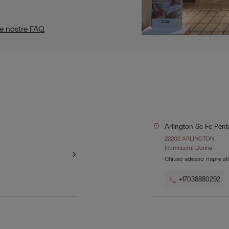
le nostre FAQ
Arlington Sc Fc Pen
22202 ARLINGTON
Intimissimi Donna
Chiuso adesso
riapre al
+17038880292