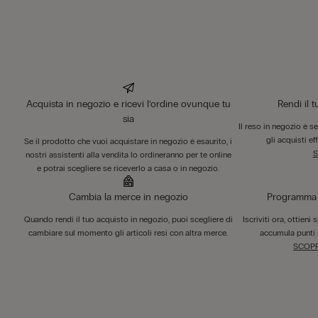
Acquista in negozio e ricevi l’ordine ovunque tu
Rendi il 
sia
Il reso in negozio è s
gli acquisti ef
Se il prodotto che vuoi acquistare in negozio è esaurito, i
S
nostri assistenti alla vendita lo ordineranno per te online
e potrai scegliere se riceverlo a casa o in negozio.
Cambia la merce in negozio
Programma F
Quando rendi il tuo acquisto in negozio, puoi scegliere di
Iscriviti ora, ottieni
cambiare sul momento gli articoli resi con altra merce.
accumula punti 
SCOPR