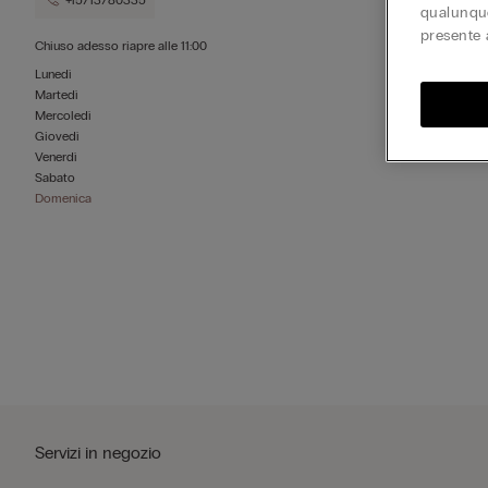
+15713780335
qualunque
presente 
Chiuso adesso
riapre alle
11:00
Lunedì
Martedì
Mercoledì
Giovedì
Venerdì
Sabato
Domenica
Servizi in negozio