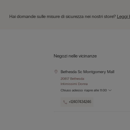
Hai domande sulle misure di sicurezza nei nostri store?
Leggi 
Negozi nelle vicinanze
Bethesda Sc Montgomery Mall
20817 Bethesda
Intimissimi Donna
Chiuso adesso
riapre alle
11:00
+12407434246