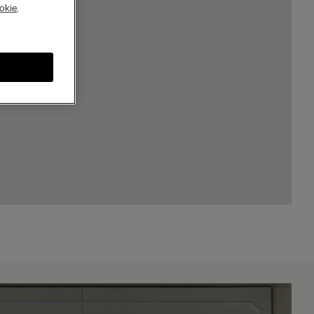
A
okie
,