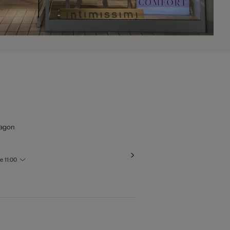
tagon
le
11:00