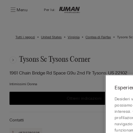
Menu
Per lui:
Tutti i negozi
United States
Virginia
Contea di Fairfax
Tysons Sc
Tysons Sc Tysons Corner
1961 Chain Bridge Rd Space G9u 2nd Flr
Tysons,
US
22102
Intimissimi Donna
Esperie
Ottieni indicazioni
Desideri 
possiamo 
interessi.
profilazi
Contatti
navigazion
funzionam