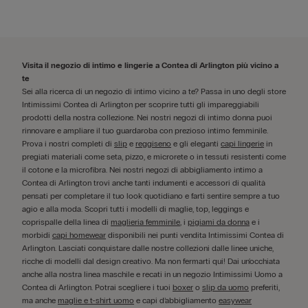
Visita il negozio di intimo e lingerie a Contea di Arlington più vicino a
te
Sei alla ricerca di un negozio di intimo vicino a te? Passa in uno degli store
Intimissimi Contea di Arlington per scoprire tutti gli impareggiabili
prodotti della nostra collezione. Nei nostri negozi di intimo donna puoi
rinnovare e ampliare il tuo guardaroba con prezioso intimo femminile.
Prova i nostri completi di
slip
e
reggiseno
e gli eleganti
capi lingerie
in
pregiati materiali come seta, pizzo, e microrete o in tessuti resistenti come
il cotone e la microfibra. Nei nostri negozi di abbigliamento intimo a
Contea di Arlington trovi anche tanti indumenti e accessori di qualità
pensati per completare il tuo look quotidiano e farti sentire sempre a tuo
agio e alla moda. Scopri tutti i modelli di maglie, top, leggings e
coprispalle della linea di
maglieria femminile
, i
pigiami da donna
e i
morbidi
capi homewear
disponibili nei punti vendita Intimissimi Contea di
Arlington. Lasciati conquistare dalle nostre collezioni dalle linee uniche,
ricche di modelli dal design creativo. Ma non fermarti qui! Dai un'occhiata
anche alla nostra linea maschile e recati in un negozio Intimissimi Uomo a
Contea di Arlington. Potrai scegliere i tuoi
boxer
o
slip da uomo
preferiti,
ma anche
maglie e t-shirt uomo
e capi d’abbigliamento
easywear