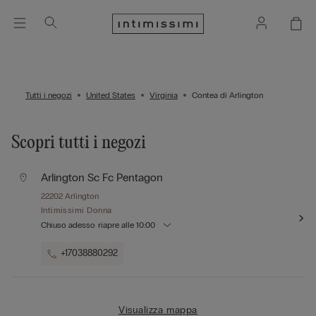
Tutti i negozi
United States
Virginia
Contea di Arlington
Scopri tutti i negozi
Arlington Sc Fc Pentagon
22202
Arlington
Intimissimi Donna
Chiuso adesso
riapre alle
10:00
+17038880292
Visualizza mappa