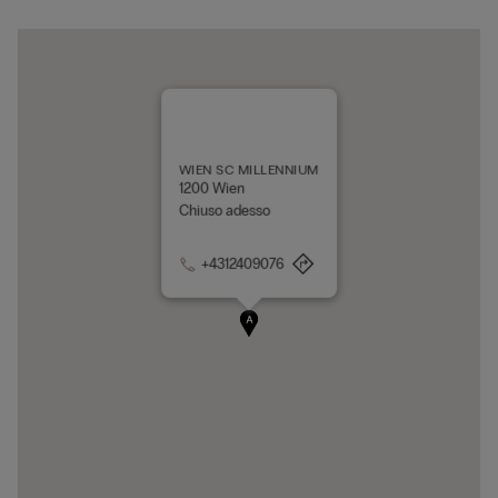
WIEN SC MILLENNIUM
1200 Wien
Chiuso adesso
+4312409076
A