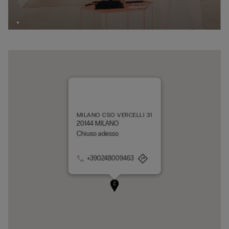
MILANO CSO VERCELLI 31
20144 MILANO
Chiuso adesso
+390248009463
A
B
C