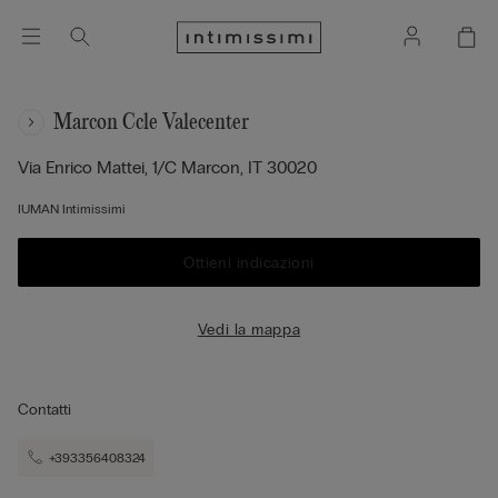
Marcon Ccle Valecenter
B
Via Enrico Mattei, 1/c
Marcon,
IT
30020
IUMAN Intimissimi
Ottieni indicazioni
Vedi la mappa
Contatti
+393356408324