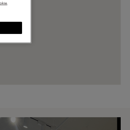
A
okie
,