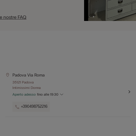
le nostre FAQ
Padova Via Roma
35121 Padova
Intimissimi Donna
Aperto adesso
fino alle
19:30
+390498752216