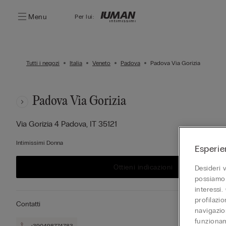
Menu
Per lui:
Tutti i negozi
Italia
Veneto
Padova
Padova Via Gorizia
Padova Via Gorizia
Via Gorizia 4
Padova,
IT
35121
Intimissimi Donna
Esperie
Ottieni indicazioni
Desideri 
possiamo 
interessi.
profilazi
Contatti
navigazion
funzionam