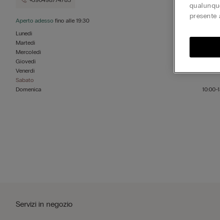
+390498774783
qualunque
presente 
Aperto adesso
fino alle
19:30
Lunedì
Martedì
Mercoledì
Giovedì
Venerdì
Sabato
Domenica
10:00-1
Servizi in negozio