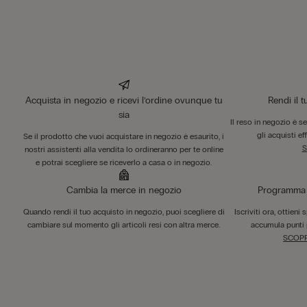
Acquista in negozio e ricevi l’ordine ovunque tu
Rendi il 
sia
Il reso in negozio è s
gli acquisti ef
Se il prodotto che vuoi acquistare in negozio è esaurito, i
S
nostri assistenti alla vendita lo ordineranno per te online
e potrai scegliere se riceverlo a casa o in negozio.
Cambia la merce in negozio
Programma F
Quando rendi il tuo acquisto in negozio, puoi scegliere di
Iscriviti ora, ottieni
cambiare sul momento gli articoli resi con altra merce.
accumula punti 
SCOPR