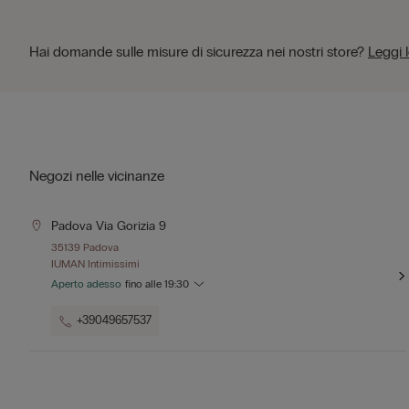
Hai domande sulle misure di sicurezza nei nostri store?
Leggi 
Negozi nelle vicinanze
Padova Via Gorizia 9
35139 Padova
IUMAN Intimissimi
Aperto adesso
fino alle
19:30
+39049657537