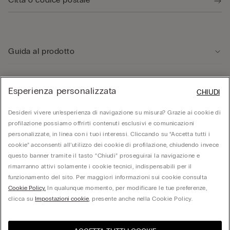
Guida al prodotto
Servizio clienti
Esperienza personalizzata
CHIUDI
Desideri vivere un’esperienza di navigazione su misura? Grazie ai cookie di
Area Legale
profilazione possiamo offrirti contenuti esclusivi e comunicazioni
personalizzate, in linea con i tuoi interessi. Cliccando su “Accetta tutti i
Corporate
cookie” acconsenti all’utilizzo dei cookie di profilazione, chiudendo invece
questo banner tramite il tasto “Chiudi” proseguirai la navigazione e
rimarranno attivi solamente i cookie tecnici, indispensabili per il
funzionamento del sito. Per maggiori informazioni sui cookie consulta
© Calzedonia S.p.A | P.iva 02253210237 | Sede Legale: Malcesine (VR), Via Portici
Cookie Policy.
In qualunque momento, per modificare le tue preferenze,
Umberto Primo n. 5/3 | Cod. Fisc. e n.iscr. al Reg. Imprese di Verona: 01037050422 |
REA: VR – 205310 | Capitale sociale: Euro 212.000.000,00 | Società soggetta a
clicca su
Impostazioni cookie
, presente anche nella Cookie Policy.
direzione e coordinamento di Oniverse Holding S.p.A.