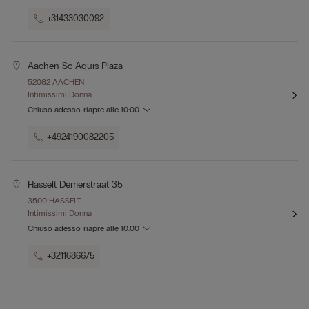
+31433030092
Aachen Sc Aquis Plaza
52062 AACHEN
Intimissimi Donna
Chiuso adesso
riapre alle
10:00
+4924190082205
Hasselt Demerstraat 35
3500 HASSELT
Intimissimi Donna
Chiuso adesso
riapre alle
10:00
+3211686675