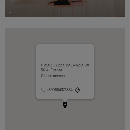
FIRENZE P.ZZA DALMAZIA 39
50141 Firenze
Chiuso adesso
+390554377334
A