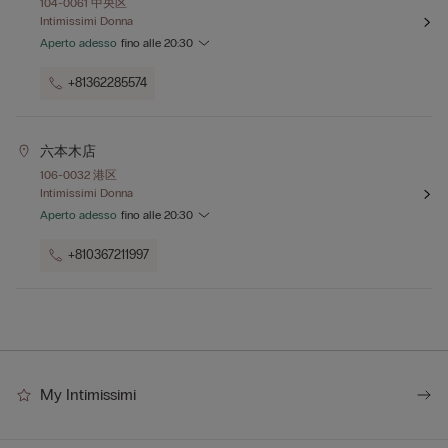
104-0061 中央区
Intimissimi Donna
Aperto adesso
fino alle
20:30
+81362285574
六本木店
106-0032 港区
Intimissimi Donna
Aperto adesso
fino alle
20:30
+810367211997
My Intimissimi