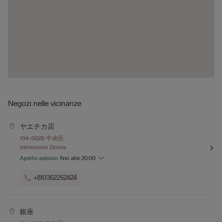
Negozi nelle vicinanze
ヤエチカ店
104-0028 中央区
Intimissimi Donna
Aperto adesso
fino alle
20:00
+810362252424
銀座