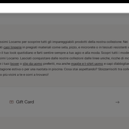
Visualizza mappa
missimi Locarno per scoprire tutti gli impareggiabili prodotti della nostra collezione. N
nti
capi lingerie
in pregiati materiali come seta, pizzo, e microrete o in tessuti resistent
l tuo look quotidiano e farti sentire sempre a tuo agio e alla moda. Scopri tutti i modell
simi Locarno. Lasciati conquistare dalle nostre collezioni dalle linee uniche, ricche di m
e i tuoi
boxer
o
slip da uomo
preferiti, ma anche
maglie e t-shirt uomo
e capi d’abbigli
tagione estiva o per una nuotata in piscina. Cosa stai aspettando? Sbizzarrisciti tra colle
 più vicini a te e corri a trovarci!
Gift Card