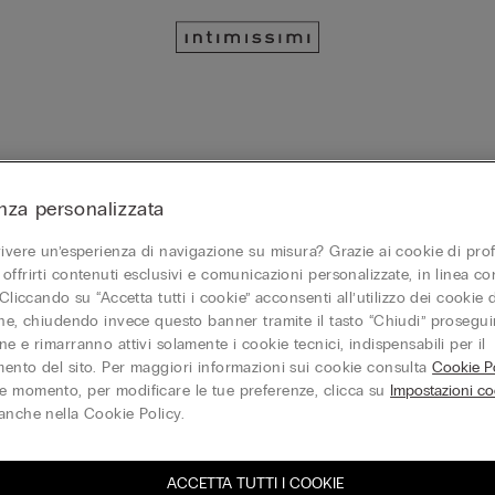
nza personalizzata
vivere un’esperienza di navigazione su misura? Grazie ai cookie di prof
offrirti contenuti esclusivi e comunicazioni personalizzate, in linea con
 Cliccando su “Accetta tutti i cookie” acconsenti all’utilizzo dei cookie d
one, chiudendo invece questo banner tramite il tasto “Chiudi” proseguir
e e rimarranno attivi solamente i cookie tecnici, indispensabili per il
ento del sito. Per maggiori informazioni sui cookie consulta
Cookie Po
 momento, per modificare le tue preferenze, clicca su
Impostazioni co
anche nella Cookie Policy.
ACCETTA TUTTI I COOKIE