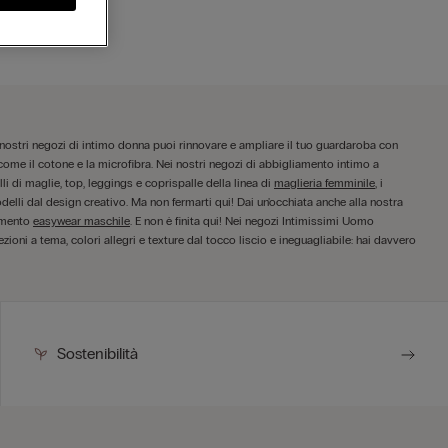
ei nostri negozi di intimo donna puoi rinnovare e ampliare il tuo guardaroba con
i come il cotone e la microfibra. Nei nostri negozi di abbigliamento intimo a
i di maglie, top, leggings e coprispalle della linea di
maglieria femminile
, i
odelli dal design creativo. Ma non fermarti qui! Dai un'occhiata anche alla nostra
amento
easywear maschile
. E non è finita qui! Nei negozi Intimissimi Uomo
zioni a tema, colori allegri e texture dal tocco liscio e ineguagliabile: hai davvero
Sostenibilità