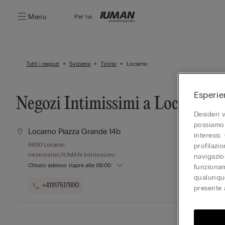
Menu
Per lui:
Tutti i negozi
Svizzera
Ticino
Locarno
Esperie
Negozi Intimissimi a Locarno
Desideri 
possiamo 
Locarno Piazza Grande 14b
interessi.
6600
Locarno
profilazi
Intimissimi/IUMAN Intimissimi
navigazion
Chiuso adesso
riapre alle
09:00
funzionam
qualunque
+41917517890
presente 