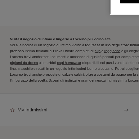
Visita il negozio di intimo e lingerie a Locarno più vicino a te
Sei alla ricerca di un negozio di intimo vicino a te? Passa in uno degli store Inti
prezioso intimo femminile. Prova i nostri completi di
slip
e
reggiseno
e gli elega
Locarno trovi anche tanti indumenti e accessori di qualità pensati per completare i
pigiami da donna
e i morbidi
capi homewear
disponibili nei punti vendita Intimis
linea maschile e recati in un negozio Intimissimi Uomo a Locarno. Potrai sceglier
Locarno trovi anche proposte di
calze e calzini
, oltre a
costumi da bagno
per la s
l’imbarazzo della scelta. Scopri gli indirizzi e orari dei negozi Intimissimi a Locarno
My Intimissimi