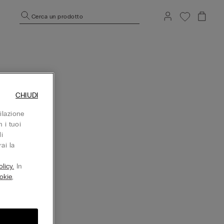
Cerca un prodotto
CHIUDI
ilazione
 i tuoi
i
ai la
licy.
In
okie
,