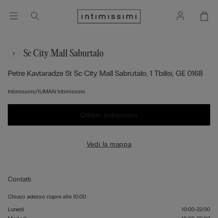
Sc City Mall Saburtalo
Petre Kavtaradze St Sc City Mall Sabrutalo, 1
Tbilisi,
GE
0168
Intimissimi/IUMAN Intimissimi
Ottieni indicazioni
Vedi la mappa
Contatti
Chiuso adesso
riapre alle
10:00
Lunedì
10:00-22:00