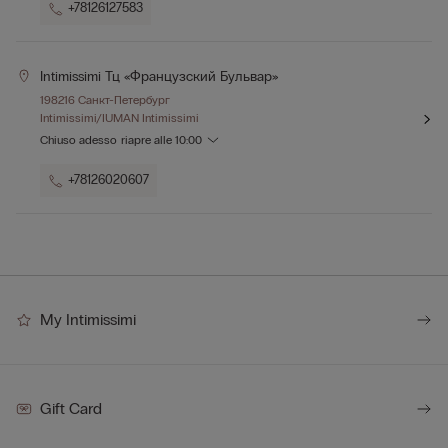
+78126127583
Intimissimi Тц «французский Бульвар»
198216 Санкт-Петербург
Intimissimi/IUMAN Intimissimi
Chiuso adesso
riapre alle
10:00
+78126020607
My Intimissimi
Gift Card