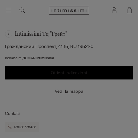
Intimissimi Тц "грейт"
Гражданский Проспект, 41
15,
RU
195220
Intimissimi/IUMAN Intimissimi
Ottieni indicazioni
Vedi la mappa
Contatti
+78126775428