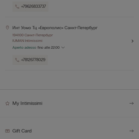
+79626833737
Инт Уомо Тц «европолис» Санкт-Петербург
194100 Санкт-Петербург
IUMAN Intimissimi
Aperto adesso
fino alle
22:00
+78126778029
My Intimissimi
Gift Card