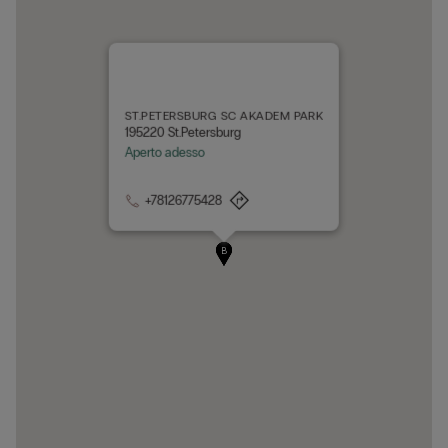
ST.PETERSBURG SC AKADEM PARK
195220 St.Petersburg
Aperto adesso
+78126775428
A
B