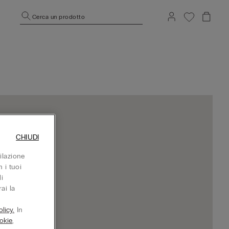
Cerca un prodotto
CHIUDI
ilazione
 i tuoi
i
ai la
licy.
In
okie
,