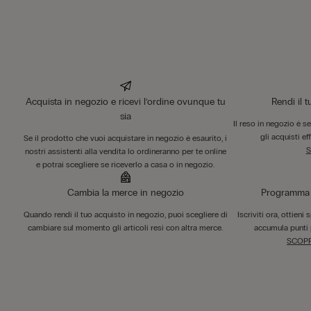
Acquista in negozio e ricevi l’ordine ovunque tu
Rendi il 
sia
Il reso in negozio è s
gli acquisti ef
Se il prodotto che vuoi acquistare in negozio è esaurito, i
S
nostri assistenti alla vendita lo ordineranno per te online
e potrai scegliere se riceverlo a casa o in negozio.
Cambia la merce in negozio
Programma F
Quando rendi il tuo acquisto in negozio, puoi scegliere di
Iscriviti ora, ottieni
cambiare sul momento gli articoli resi con altra merce.
accumula punti 
SCOPR