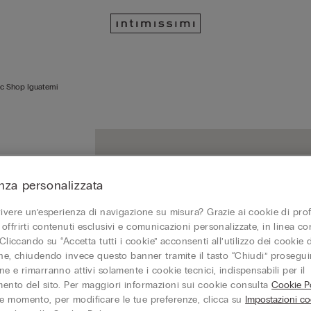
Sc Shop Iguatemi
nza personalizzata
vivere un’esperienza di navigazione su misura? Grazie ai cookie di prof
offrirti contenuti esclusivi e comunicazioni personalizzate, in linea con
 Cliccando su “Accetta tutti i cookie” acconsenti all’utilizzo dei cookie d
one, chiudendo invece questo banner tramite il tasto “Chiudi” proseguir
e e rimarranno attivi solamente i cookie tecnici, indispensabili per il
ento del sito. Per maggiori informazioni sui cookie consulta
Cookie Po
 momento, per modificare le tue preferenze, clicca su
Impostazioni co