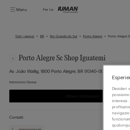
Menu
Per lui:
Tutti i negozi
BR
Rio Grande do Sul
Porto Alegre
Porto Alegre 
Porto Alegre Sc Shop Iguatemi
Av. João Wallig, 1800
Porto Alegre,
BR
91340-000
Esperie
Intimissimi Donna
Desideri 
possiamo 
Ottieni indicazioni
interessi.
profilazi
navigazion
Contatti
funzionam
qualunque