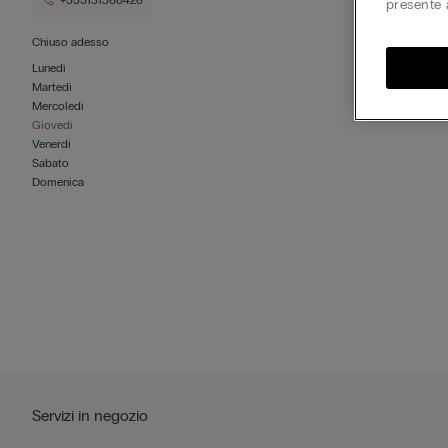
+555131368426
presente 
Chiuso adesso
Lunedì
Martedì
Mercoledì
Giovedì
Venerdì
Sabato
Domenica
Servizi in negozio