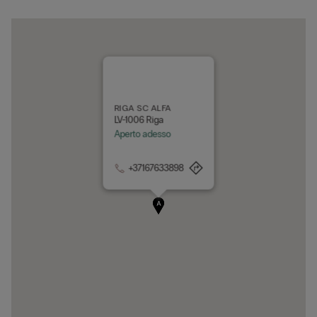
RIGA SC ALFA
LV-1006 Riga
Aperto adesso
+37167633898
A