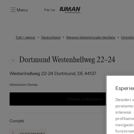
Menu
Per lui:
Tutti i negozi
Deutschland
Renania Settentrionale-Vestfalia
Distrett
Dortmund Westenhellweg 22-24
Westenhellweg 22-24
Dortmund,
DE
44137
Intimissimi Donna
Esperie
Ottieni indicazioni
Desideri 
possiamo 
interessi.
profilazi
Contatti
navigazion
funzionam