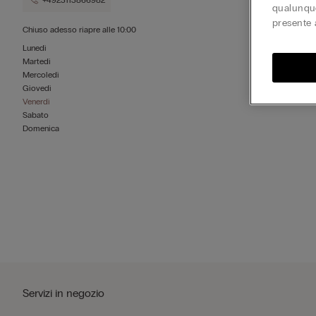
+4923113866982
qualunque
presente 
Chiuso adesso
riapre alle
10:00
Lunedì
Martedì
Mercoledì
Giovedì
Venerdì
Sabato
Domenica
Servizi in negozio