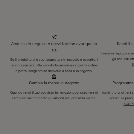
Acquista in negozio e ricevi l’ordine ovunque tu
Rendi il 
sia
Il reso in negozio è s
gli acquisti ef
Se il prodotto che vuoi acquistare in negozio è esaurito, i
S
nostri assistenti alla vendita lo ordineranno per te online
e potrai scegliere se riceverlo a casa o in negozio.
Cambia la merce in negozio
Programma F
Quando rendi il tuo acquisto in negozio, puoi scegliere di
Iscriviti ora, ottieni
cambiare sul momento gli articoli resi con altra merce.
accumula punti 
SCOPR