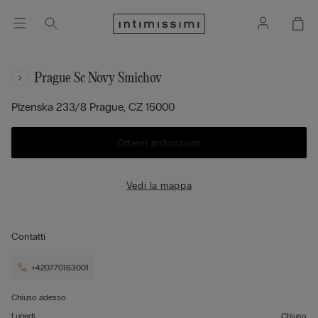
Prague Sc Novy Smichov
Plzenska 233/8
Prague,
CZ
15000
Ottieni indicazioni
Vedi la mappa
Contatti
+420770163001
Chiuso adesso
Lunedì
Chiuso