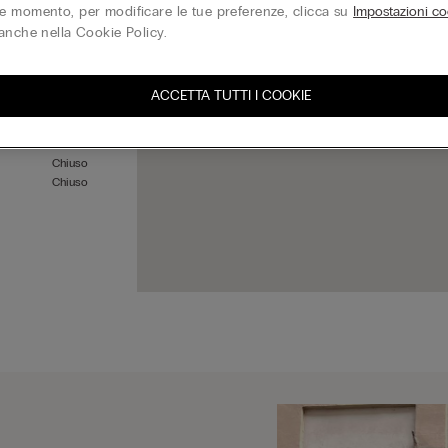
 momento, per modificare le tue preferenze, clicca su
Impostazioni co
anche nella Cookie Policy.
Chiuso
Chiuso
ACCETTA TUTTI I COOKIE
Chiuso
Chiuso
Chiuso
Chiuso
Chiuso