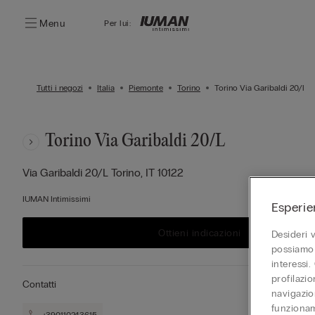
Menu
Per lui:
Tutti i negozi
Italia
Piemonte
Torino
Torino Via Garibaldi 20/l
Torino Via Garibaldi 20/l
Via Garibaldi 20/l
Torino,
IT
10122
IUMAN Intimissimi
Esperie
Ottieni indicazioni
Desideri 
possiamo 
interessi.
profilazi
Contatti
navigazion
funzionam