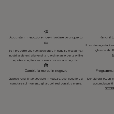
Acquista in negozio e ricevi l’ordine ovunque tu
Rendi il 
sia
Il reso in negozio è s
gli acquisti ef
Se il prodotto che vuoi acquistare in negozio è esaurito, i
S
nostri assistenti alla vendita lo ordineranno per te online
e potrai scegliere se riceverlo a casa o in negozio.
Cambia la merce in negozio
Programma F
Quando rendi il tuo acquisto in negozio, puoi scegliere di
Iscriviti ora, ottieni
cambiare sul momento gli articoli resi con altra merce.
accumula punti 
SCOPR