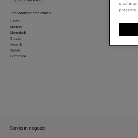
+390110243615
qualunque
presente 
Temporaneamente chiuso
Lunedì
Martedì
Mercoledì
Giovedì
Venerdì
Sabato
Domenica
Servizi in negozio