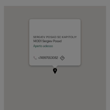
SERGIEV POSAD SC KAPITOLIY
141301 Sergiev Posad
Aperto adesso
+74997553082
A