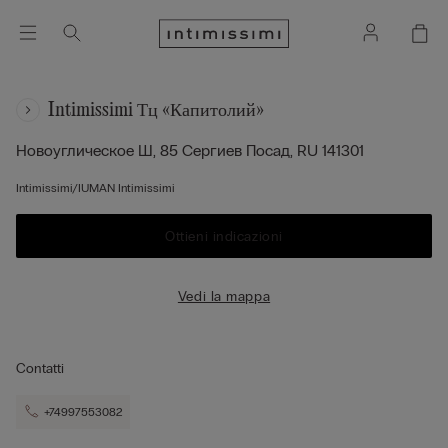
Intimissimi Тц «капитолий»
Новоуглическое Ш, 85
Сергиев Посад,
RU
141301
Intimissimi/IUMAN Intimissimi
Ottieni indicazioni
Vedi la mappa
Contatti
+74997553082