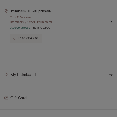
Intimissimi Тц «киргизия»
111558 Москва
Intimissimi/IUMAN Intimissimi
Aperto adesso
fino alle
22:00
+79268843940
My Intimissimi
Gift Card