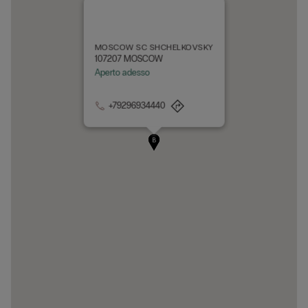
MOSCOW SC SHCHELKOVSKY
107207 MOSCOW
Aperto adesso
+79296934440
A
B