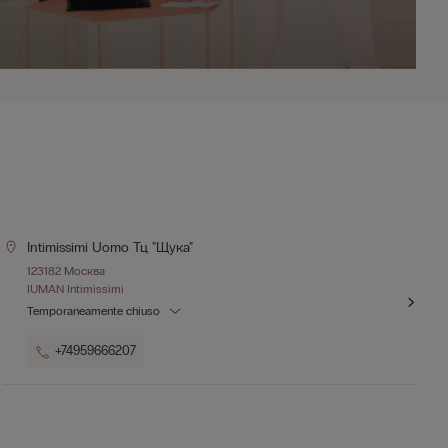
Intimissimi Uomo Тц "щука"
123182 Москва
IUMAN Intimissimi
Temporaneamente chiuso
+74959666207