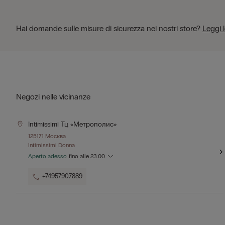
Hai domande sulle misure di sicurezza nei nostri store?
Leggi 
Negozi nelle vicinanze
Intimissimi Тц «метрополис»
125171 Москва
Intimissimi Donna
Aperto adesso
fino alle
23:00
+74957907889