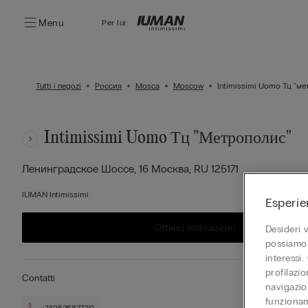
Menu
Per lui:
Tutti i negozi
Россия
Mosca
Moscow
Intimissimi Uomo Тц "м
Intimissimi Uomo Тц "метрополис"
Ленинградское Шоссе, 16
Москва,
RU
125171
IUMAN Intimissimi
Esperie
Ottieni indicazioni
Desideri 
possiamo 
interessi.
profilazi
Contatti
navigazion
funzionam