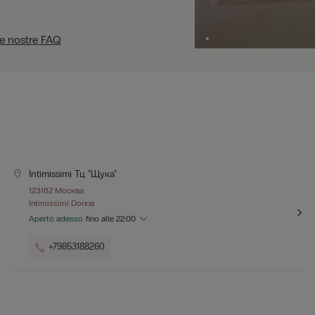
le nostre FAQ
Intimissimi Тц "щука"
123182 Москва
Intimissimi Donna
Aperto adesso
fino alle
22:00
+79853188260