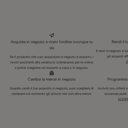
Acquista in negozio e ricevi l’ordine ovunque tu
Rendi il 
sia
Il reso in negozio è s
gli acquisti ef
Se il prodotto che vuoi acquistare in negozio è esaurito, i
S
nostri assistenti alla vendita lo ordineranno per te online
e potrai scegliere se riceverlo a casa o in negozio.
Cambia la merce in negozio
Programma F
Quando rendi il tuo acquisto in negozio, puoi scegliere di
Iscriviti ora, ottieni
cambiare sul momento gli articoli resi con altra merce.
accumula punti 
SCOPR