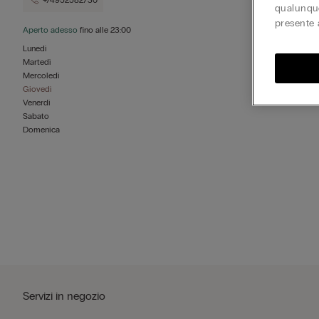
+74952582730
qualunque
presente 
Aperto adesso
fino alle
23:00
Lunedì
Martedì
Mercoledì
Giovedì
Venerdì
Sabato
Domenica
Servizi in negozio