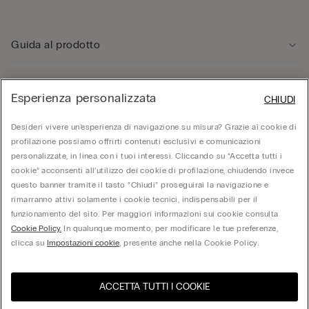
Guida al prodotto
Servizio clienti
Esperienza personalizzata
CHIUDI
Desideri vivere un’esperienza di navigazione su misura? Grazie ai cookie di
Area Legale
profilazione possiamo offrirti contenuti esclusivi e comunicazioni
personalizzate, in linea con i tuoi interessi. Cliccando su “Accetta tutti i
Corporate
cookie” acconsenti all’utilizzo dei cookie di profilazione, chiudendo invece
questo banner tramite il tasto “Chiudi” proseguirai la navigazione e
rimarranno attivi solamente i cookie tecnici, indispensabili per il
funzionamento del sito. Per maggiori informazioni sui cookie consulta
© Calzedonia S.p.A | P.iva 02253210237 | Sede Legale: Malcesine (VR), Via Portici
Cookie Policy.
In qualunque momento, per modificare le tue preferenze,
Umberto Primo n. 5/3 | Cod. Fisc. e n.iscr. al Reg. Imprese di Verona: 01037050422 |
REA: VR – 205310 | Capitale sociale: Euro 212.000.000,00 | Società soggetta a
clicca su
Impostazioni cookie
, presente anche nella Cookie Policy.
direzione e coordinamento di Oniverse Holding S.p.A.
ACCETTA TUTTI I COOKIE
United States
Visita l'e-store del tuo paese
Italia
Italiano