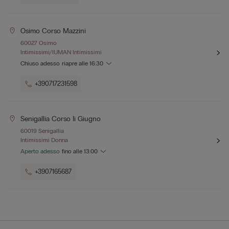
Osimo Corso Mazzini
60027 Osimo
Intimissimi/IUMAN Intimissimi
Chiuso adesso
riapre alle
16:30
+390717231598
Senigallia Corso Ii Giugno
60019 Senigallia
Intimissimi Donna
Aperto adesso
fino alle
13:00
+3907165687