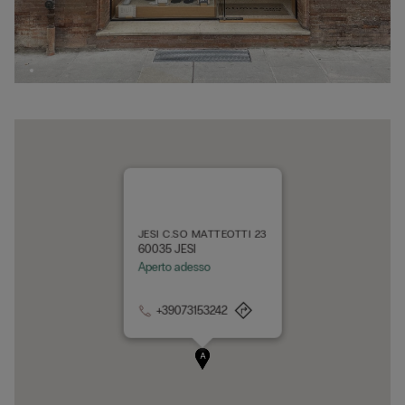
JESI C.SO MATTEOTTI 23
60035 JESI
Aperto adesso
+39073153242
A