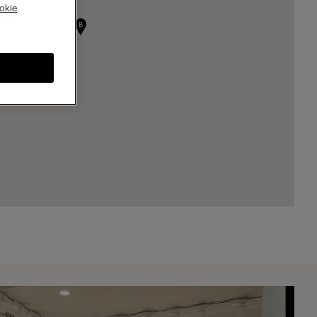
A
okie
,
B