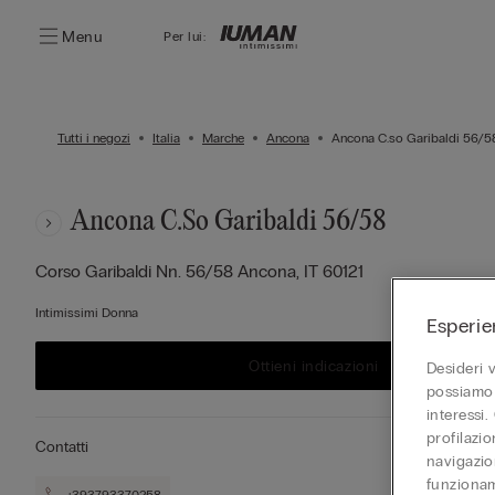
Menu
Per lui:
Tutti i negozi
Italia
Marche
Ancona
Ancona C.so Garibaldi 56/5
Ancona C.so Garibaldi 56/58
Corso Garibaldi Nn. 56/58
Ancona,
IT
60121
Intimissimi Donna
Esperie
Ottieni indicazioni
Desideri 
possiamo 
interessi.
profilazi
Contatti
navigazion
funzionam