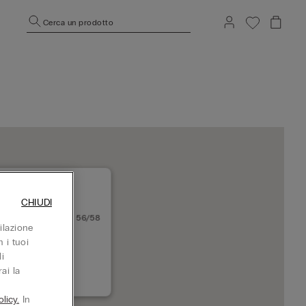
Cerca un prodotto
CHIUDI
 C.SO GARIBALDI 56/58
ilazione
Ancona
 i tuoi
 adesso
i
ai la
3793370258
licy.
In