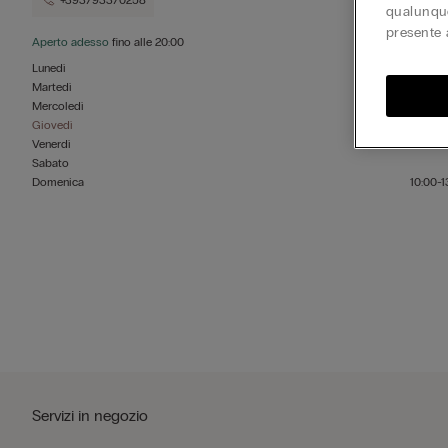
+393793370258
qualunque
presente 
Aperto adesso
fino alle
20:00
Lunedì
Martedì
Mercoledì
Giovedì
Venerdì
Sabato
Domenica
10:00-1
Servizi in negozio