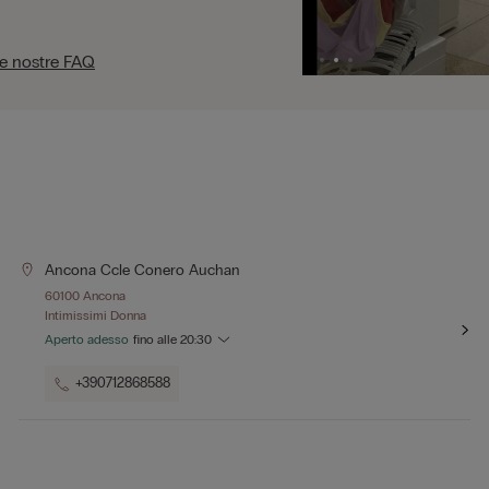
le nostre FAQ
Ancona Ccle Conero Auchan
60100 Ancona
Intimissimi Donna
Aperto adesso
fino alle
20:30
+390712868588