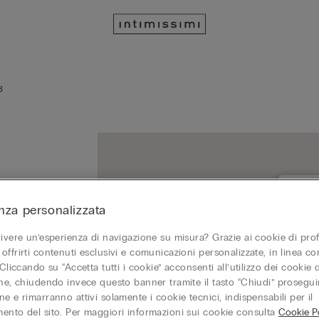
8
nza personalizzata
ANCONA
vivere un’esperienza di navigazione su misura? Grazie ai cookie di prof
60121 
offrirti contenuti esclusivi e comunicazioni personalizzate, in linea con
Aperto
 Cliccando su “Accetta tutti i cookie” acconsenti all’utilizzo dei cookie d
one, chiudendo invece questo banner tramite il tasto “Chiudi” proseguir
+39
e e rimarranno attivi solamente i cookie tecnici, indispensabili per il
ento del sito. Per maggiori informazioni sui cookie consulta
Cookie Po