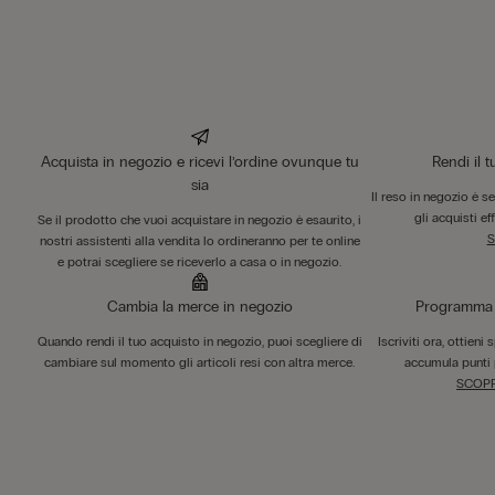
Acquista in negozio e ricevi l’ordine ovunque tu
Rendi il 
sia
Il reso in negozio è s
gli acquisti ef
Se il prodotto che vuoi acquistare in negozio è esaurito, i
S
nostri assistenti alla vendita lo ordineranno per te online
e potrai scegliere se riceverlo a casa o in negozio.
Cambia la merce in negozio
Programma F
Quando rendi il tuo acquisto in negozio, puoi scegliere di
Iscriviti ora, ottieni
cambiare sul momento gli articoli resi con altra merce.
accumula punti 
SCOPR