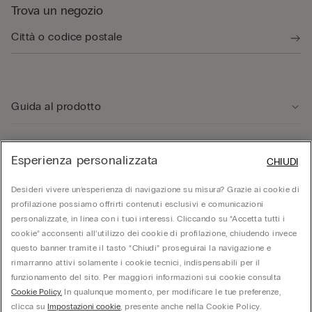
Trova un negozio
Guida al prodotto
Servizio clienti
Esperienza personalizzata
CHIUDI
Desideri vivere un’esperienza di navigazione su misura? Grazie ai cookie di
Area Legale
profilazione possiamo offrirti contenuti esclusivi e comunicazioni
personalizzate, in linea con i tuoi interessi. Cliccando su “Accetta tutti i
Corporate
cookie” acconsenti all’utilizzo dei cookie di profilazione, chiudendo invece
questo banner tramite il tasto “Chiudi” proseguirai la navigazione e
rimarranno attivi solamente i cookie tecnici, indispensabili per il
funzionamento del sito. Per maggiori informazioni sui cookie consulta
© Calzedonia S.p.A | P.iva 02253210237 | Sede Legale: Malcesine (VR), Via Portici
Cookie Policy.
In qualunque momento, per modificare le tue preferenze,
Umberto Primo n. 5/3 | Cod. Fisc. e n.iscr. al Reg. Imprese di Verona: 01037050422 |
REA: VR – 205310 | Capitale sociale: Euro 212.000.000,00 | Società soggetta a
clicca su
Impostazioni cookie
, presente anche nella Cookie Policy.