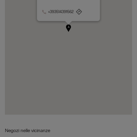
+393514391562
A
Negozi nelle vicinanze