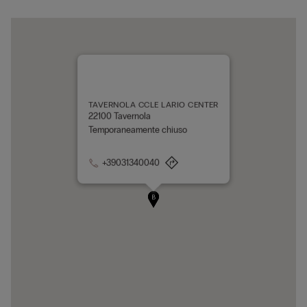
TAVERNOLA CCLE LARIO CENTER
22100 Tavernola
Temporaneamente chiuso
+39031340040
A
B