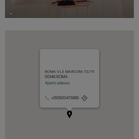
ROMA V.LE MARCONI 73/75
00146 ROMA
Aperto adesso
+393920475885
D
C
A
B