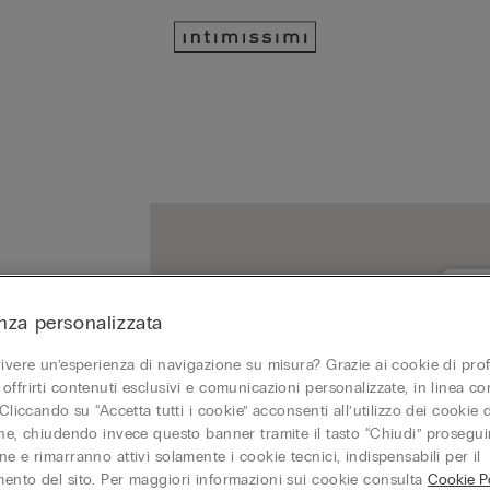
nza personalizzata
ROM
vivere un’esperienza di navigazione su misura? Grazie ai cookie di prof
001
offrirti contenuti esclusivi e comunicazioni personalizzate, in linea con
Aper
 Cliccando su “Accetta tutti i cookie” acconsenti all’utilizzo dei cookie d
one, chiudendo invece questo banner tramite il tasto “Chiudi” proseguir
+
e e rimarranno attivi solamente i cookie tecnici, indispensabili per il
ento del sito. Per maggiori informazioni sui cookie consulta
Cookie Po