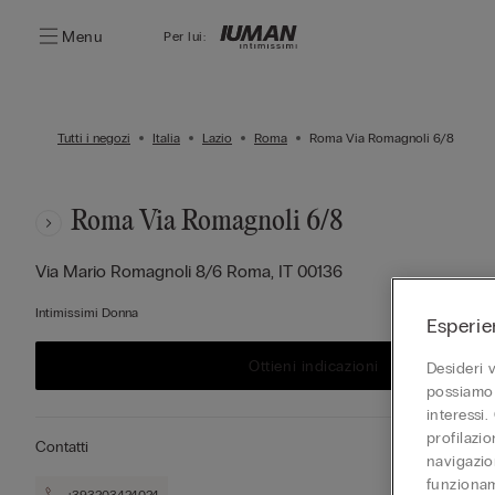
Menu
Per lui:
Tutti i negozi
Italia
Lazio
Roma
Roma Via Romagnoli 6/8
Roma Via Romagnoli 6/8
Via Mario Romagnoli 8/6
Roma,
IT
00136
Intimissimi Donna
Esperie
Ottieni indicazioni
Desideri 
possiamo 
interessi.
profilazi
Contatti
navigazion
funzionam