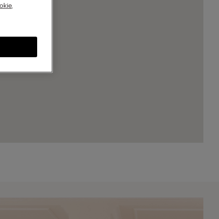
A
okie
,