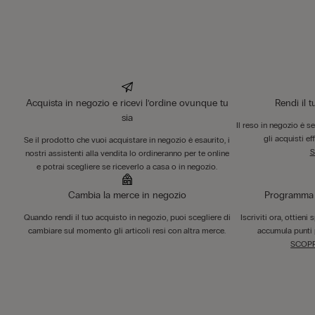
Acquista in negozio e ricevi l’ordine ovunque tu
Rendi il 
sia
Il reso in negozio è s
gli acquisti ef
Se il prodotto che vuoi acquistare in negozio è esaurito, i
S
nostri assistenti alla vendita lo ordineranno per te online
e potrai scegliere se riceverlo a casa o in negozio.
Cambia la merce in negozio
Programma F
Quando rendi il tuo acquisto in negozio, puoi scegliere di
Iscriviti ora, ottieni
cambiare sul momento gli articoli resi con altra merce.
accumula punti 
SCOPR