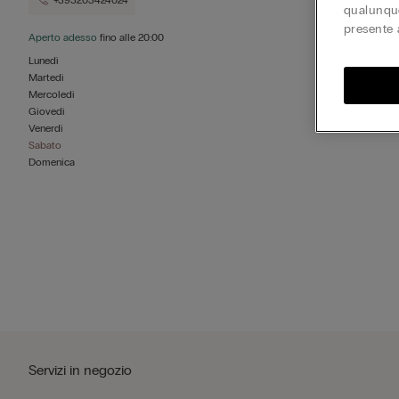
+393203424024
qualunque
presente 
Aperto adesso
fino alle
20:00
Lunedì
Martedì
Mercoledì
Giovedì
Venerdì
Sabato
Domenica
Servizi in negozio