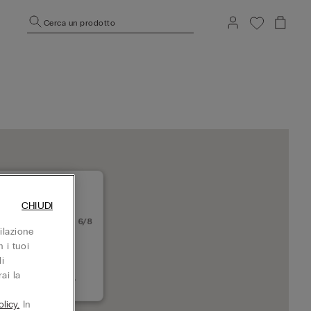
Cerca un prodotto
CHIUDI
A VIA ROMAGNOLI 6/8
ilazione
36 ROMA
 i tuoi
to adesso
i
ai la
393203424024
licy.
In