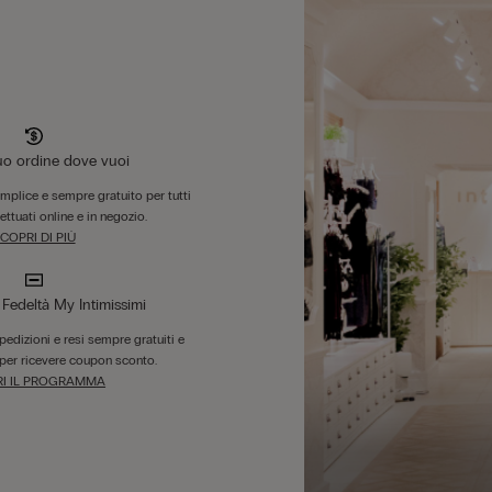
tuo ordine dove vuoi
B
emplice e sempre gratuito per tutti
fettuati online e in negozio.
COPRI DI PIÙ
edeltà My Intimissimi
 spedizioni e resi sempre gratuiti e
per ricevere coupon sconto.
I IL PROGRAMMA