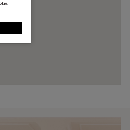
A
okie
,