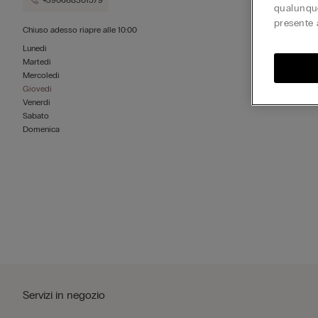
+390668301579
qualunque
presente 
Chiuso adesso
riapre alle
10:00
Lunedì
Martedì
Mercoledì
Giovedì
Venerdì
Sabato
Domenica
Servizi in negozio