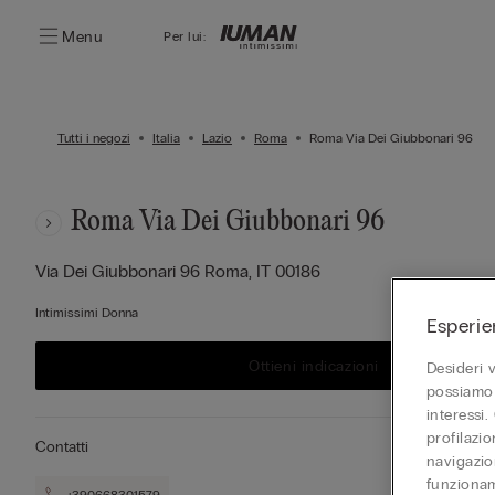
Menu
Per lui:
Tutti i negozi
Italia
Lazio
Roma
Roma Via Dei Giubbonari 96
Roma Via Dei Giubbonari 96
Via Dei Giubbonari 96
Roma,
IT
00186
Intimissimi Donna
Esperie
Ottieni indicazioni
Desideri 
possiamo 
interessi.
profilazi
Contatti
navigazion
funzionam