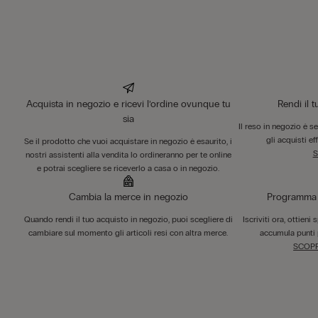
Acquista in negozio e ricevi l’ordine ovunque tu
Rendi il 
sia
Il reso in negozio è s
gli acquisti ef
Se il prodotto che vuoi acquistare in negozio è esaurito, i
S
nostri assistenti alla vendita lo ordineranno per te online
e potrai scegliere se riceverlo a casa o in negozio.
Cambia la merce in negozio
Programma F
Quando rendi il tuo acquisto in negozio, puoi scegliere di
Iscriviti ora, ottieni
cambiare sul momento gli articoli resi con altra merce.
accumula punti 
SCOPR