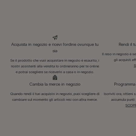
Acquista in negozio e ricevi l’ordine ovunque tu
Rendi il 
sia
Il reso in negozio è s
gli acquisti ef
Se il prodotto che vuoi acquistare in negozio è esaurito, i
S
nostri assistenti alla vendita lo ordineranno per te online
e potrai scegliere se riceverlo a casa o in negozio.
Cambia la merce in negozio
Programma F
Quando rendi il tuo acquisto in negozio, puoi scegliere di
Iscriviti ora, ottieni
cambiare sul momento gli articoli resi con altra merce.
accumula punti 
SCOPR