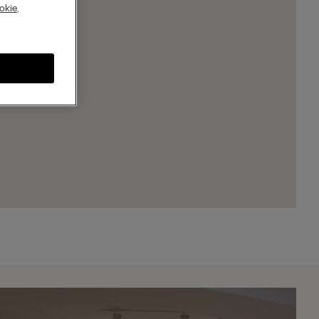
A
okie
,