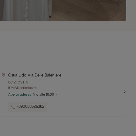
Ostia Lido Via Delle Baleniere
00121 OSTIA
IUMAN Intimissimi
Aperto adesso
fino alle
19:30
+390683525382