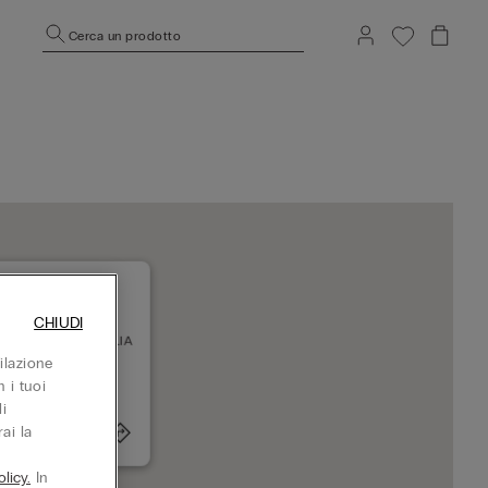
Cerca un prodotto
CHIUDI
DISPOLI VIALE ITALIA
055 LADISPOLI
ilazione
erto adesso
 i tuoi
i
ai la
+393926628893
licy.
In