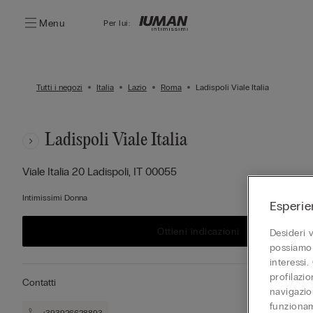
Menu
Per lui:
Tutti i negozi
Italia
Lazio
Roma
Ladispoli Viale Italia
Ladispoli Viale Italia
Viale Italia 20
Ladispoli,
IT
00055
Intimissimi Donna
Esperie
Ottieni indicazioni
Desideri 
possiamo 
interessi.
profilazi
Contatti
navigazion
funzionam