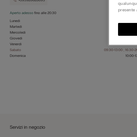
+393926628893
qualunque
presente 
Aperto adesso
fino alle
20:30
Lunedì
09:30-1
Martedì
09:30-1
Mercoledì
09:30-1
Giovedì
09:30-1
Venerdì
09:30-1
Sabato
09:30-13:00 ; 16:30-2
Domenica
10:00-1
Servizi in negozio