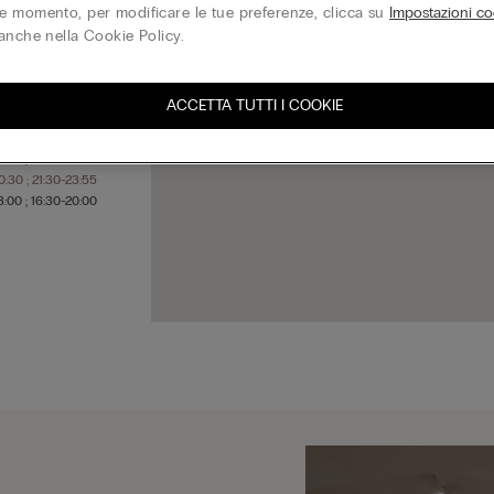
 momento, per modificare le tue preferenze, clicca su
Impostazioni co
anche nella Cookie Policy.
3:00 ; 16:30-20:00
3:00 ; 16:30-20:00
ACCETTA TUTTI I COOKIE
3:00 ; 16:30-20:00
3:00 ; 16:30-20:00
3:00 ; 16:30-20:00
0:30 ; 21:30-23:55
3:00 ; 16:30-20:00