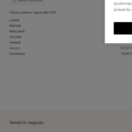
+390773725978
qualunque
presente 
Chiuso adesso
riapre alle
17:00
Lunedì
09:30-1
Martedì
09:30-1
Mercoledì
09:30-1
Giovedì
09:30-1
Venerdì
09:30-1
Sabato
09:30-1
Domenica
10:00-1
Servizi in negozio