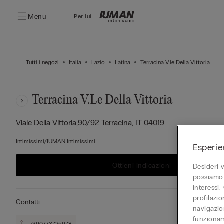
Menu
Per lui:
Tutti i negozi
Italia
Lazio
Latina
Terracina V.le Della Vittoria
Terracina V.le Della Vittoria
Viale Della Vittoria,90/92
Terracina,
IT
04019
Intimissimi/IUMAN Intimissimi
Esperie
Ottieni indicazioni
Desideri 
possiamo 
interessi.
profilazi
Contatti
navigazion
funzionam