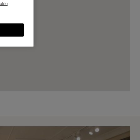
A
okie
,