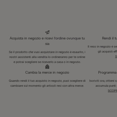
Acquista in negozio e ricevi l’ordine ovunque tu
Rendi il 
sia
Il reso in negozio è s
gli acquisti ef
Se il prodotto che vuoi acquistare in negozio è esaurito, i
S
nostri assistenti alla vendita lo ordineranno per te online
e potrai scegliere se riceverlo a casa o in negozio.
Cambia la merce in negozio
Programma F
Quando rendi il tuo acquisto in negozio, puoi scegliere di
Iscriviti ora, ottieni
cambiare sul momento gli articoli resi con altra merce.
accumula punti 
SCOPR