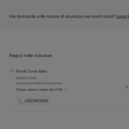
Hai domande sulle misure di sicurezza nei nostri store?
Leggi 
Negozi nelle vicinanze
Fondi Corso Italia
04022 FONDI
Intimissimi/IUMAN Intimissimi
Chiuso adesso
riapre alle
17:00
+393714578218