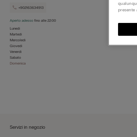
qualunque
+902163634913
presente 
Aperto adesso
fino alle
22:00
Lunedì
Martedì
Mercoledì
Giovedì
Venerdì
Sabato
Domenica
Servizi in negozio