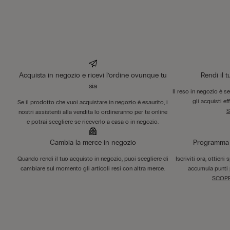
Acquista in negozio e ricevi l’ordine ovunque tu
Rendi il 
sia
Il reso in negozio è s
gli acquisti ef
Se il prodotto che vuoi acquistare in negozio è esaurito, i
S
nostri assistenti alla vendita lo ordineranno per te online
e potrai scegliere se riceverlo a casa o in negozio.
Cambia la merce in negozio
Programma F
Quando rendi il tuo acquisto in negozio, puoi scegliere di
Iscriviti ora, ottieni
cambiare sul momento gli articoli resi con altra merce.
accumula punti 
SCOPR