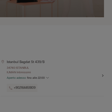
Istanbul Bagdat St 439/b
34740 ISTANBUL
IUMAN Intimissimi
Aperto adesso
fino alle
22:00
+902164451809