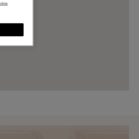
A
okie
,