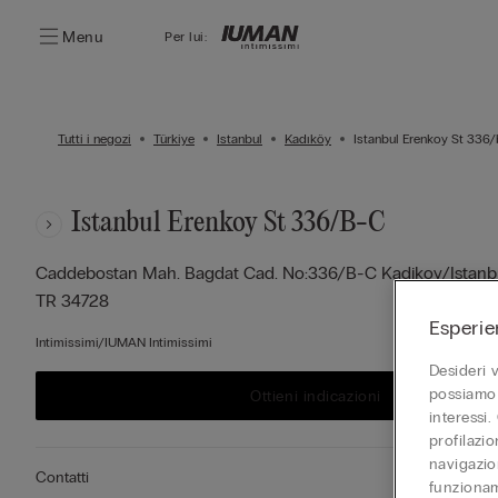
Menu
Per lui:
Tutti i negozi
Türkiye
Istanbul
Kadıköy
Istanbul Erenkoy St 336/
Istanbul Erenkoy St 336/b-C
Caddebostan Mah. Bagdat Cad. No:336/b-C Kadikoy/istanb
TR
34728
Esperie
Intimissimi/IUMAN Intimissimi
Desideri 
possiamo 
Ottieni indicazioni
interessi.
profilazi
navigazion
Contatti
funzionam