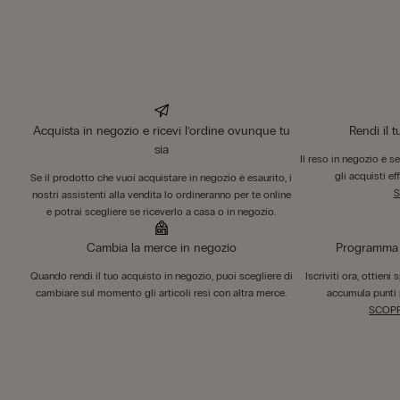
Acquista in negozio e ricevi l’ordine ovunque tu
Rendi il 
sia
Il reso in negozio è s
gli acquisti ef
Se il prodotto che vuoi acquistare in negozio è esaurito, i
S
nostri assistenti alla vendita lo ordineranno per te online
e potrai scegliere se riceverlo a casa o in negozio.
Cambia la merce in negozio
Programma F
Quando rendi il tuo acquisto in negozio, puoi scegliere di
Iscriviti ora, ottieni
cambiare sul momento gli articoli resi con altra merce.
accumula punti 
SCOPR