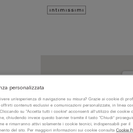
nza personalizzata
IS
347
vivere un’esperienza di navigazione su misura? Grazie ai cookie di prof
Chi
offrirti contenuti esclusivi e comunicazioni personalizzate, in linea con
 Cliccando su “Accetta tutti i cookie” acconsenti all’utilizzo dei cookie d
one, chiudendo invece questo banner tramite il tasto “Chiudi” proseguir
e e rimarranno attivi solamente i cookie tecnici, indispensabili per il
ento del sito. Per maggiori informazioni sui cookie consulta
Cookie Po