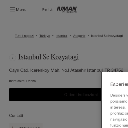
Menu
Per lui:
Tutti i negozi
Türkiye
Istanbul
Ataşehir
Istanbul Sc Kozyatagi
Istanbul Sc Kozyatagi
Cayir Cad. Icerenkoy Mah. No:1 Atasehir
Istanbul,
TR
34752
Intimissimi Donna
Esperie
Ottieni indicazioni
Desideri 
possiamo 
interessi.
profilazi
Contatti
navigazion
funzionam