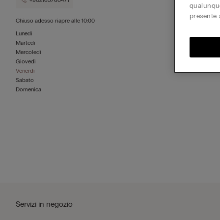
+902165760471
qualunque
presente 
Chiuso adesso
riapre alle
10:00
Lunedì
Martedì
Mercoledì
Giovedì
Venerdì
Sabato
Domenica
Servizi in negozio