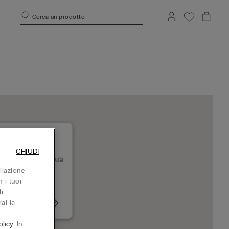
Cerca un prodotto
CHIUDI
TANBUL SC KOZYATAGI
52 ISTANBUL
ilazione
uso adesso
 i tuoi
i
ai la
+902165762642
licy.
In