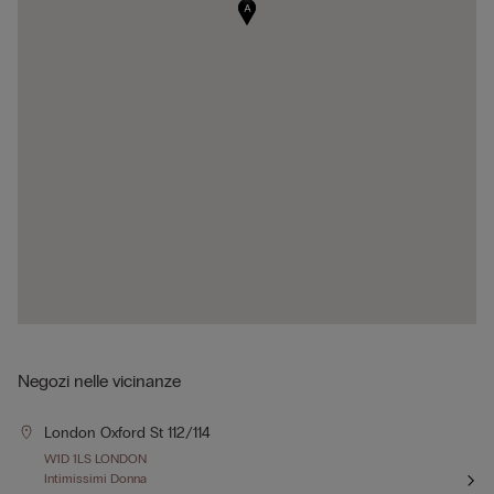
A
Negozi nelle vicinanze
London Oxford St 112/114
W1D 1LS LONDON
Intimissimi Donna