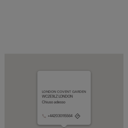
LONDON COVENT GARDEN
WC2E9LZ LONDON
Chiuso adesso
+442030115564