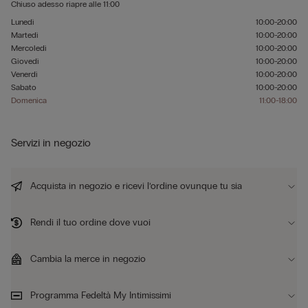
Chiuso adesso
riapre alle
11:00
Lunedì
10:00-20:00
Martedì
10:00-20:00
Mercoledì
10:00-20:00
Giovedì
10:00-20:00
Venerdì
10:00-20:00
Sabato
10:00-20:00
Domenica
11:00-18:00
Servizi in negozio
Acquista in negozio e ricevi l’ordine ovunque tu sia
Rendi il tuo ordine dove vuoi
Cambia la merce in negozio
Programma Fedeltà My Intimissimi