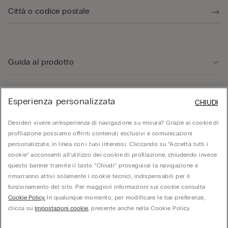
Guida al prodotto
Servizio clienti
Esperienza personalizzata
CHIUDI
Area Legale
Desideri vivere un’esperienza di navigazione su misura? Grazie ai cookie di
profilazione possiamo offrirti contenuti esclusivi e comunicazioni
personalizzate, in linea con i tuoi interessi. Cliccando su “Accetta tutti i
Corporate
cookie” acconsenti all’utilizzo dei cookie di profilazione, chiudendo invece
questo banner tramite il tasto “Chiudi” proseguirai la navigazione e
rimarranno attivi solamente i cookie tecnici, indispensabili per il
funzionamento del sito. Per maggiori informazioni sui cookie consulta
© Calzedonia S.p.A | P.iva 02253210237 | Sede Legale: Malcesine (VR), Via Portici
Umberto Primo n. 5/3 | Cod. Fisc. e n.iscr. al Reg. Imprese di Verona: 01037050422 |
Cookie Policy.
In qualunque momento, per modificare le tue preferenze,
REA: VR – 205310 | Capitale sociale: Euro 212.000.000,00 | Società soggetta a
clicca su
Impostazioni cookie
, presente anche nella Cookie Policy.
direzione e coordinamento di Oniverse Holding S.p.A.