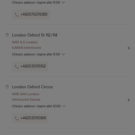
Chiuso adesso
riapre alle
11:00
+442076374380
London Oxford St 112/114
W1D 1LS London
IUMAN Intimissimi
Chiuso adesso
riapre alle
11:00
+442030115152
London Oxford Circus
W1B 3AH London
Intimissimi Donna
Chiuso adesso
riapre alle
12:00
+442030110841