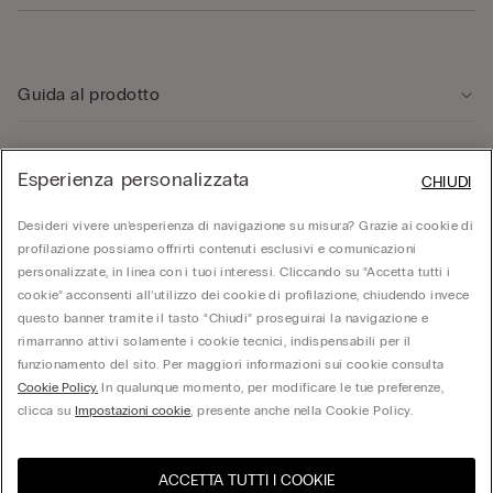
Guida al prodotto
Servizio clienti
Esperienza personalizzata
CHIUDI
Area Legale
Desideri vivere un’esperienza di navigazione su misura? Grazie ai cookie di
profilazione possiamo offrirti contenuti esclusivi e comunicazioni
personalizzate, in linea con i tuoi interessi. Cliccando su “Accetta tutti i
Corporate
cookie” acconsenti all’utilizzo dei cookie di profilazione, chiudendo invece
questo banner tramite il tasto “Chiudi” proseguirai la navigazione e
rimarranno attivi solamente i cookie tecnici, indispensabili per il
funzionamento del sito. Per maggiori informazioni sui cookie consulta
© Calzedonia S.p.A | P.iva 02253210237 | Sede Legale: Malcesine (VR), Via Portici
Umberto Primo n. 5/3 | Cod. Fisc. e n.iscr. al Reg. Imprese di Verona: 01037050422 |
Cookie Policy.
In qualunque momento, per modificare le tue preferenze,
REA: VR – 205310 | Capitale sociale: Euro 212.000.000,00 | Società soggetta a
clicca su
Impostazioni cookie
, presente anche nella Cookie Policy.
direzione e coordinamento di Oniverse Holding S.p.A.
ACCETTA TUTTI I COOKIE