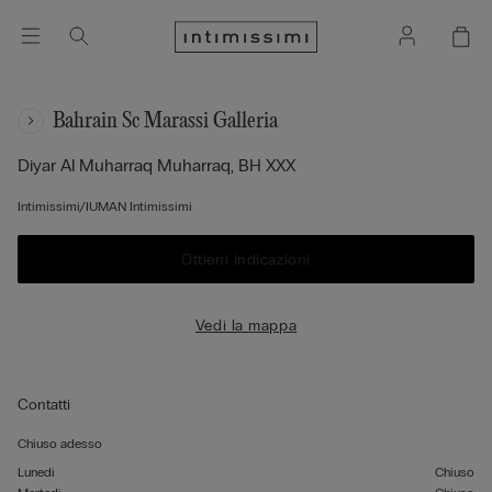
Bahrain Sc Marassi Galleria
Diyar Al Muharraq
Muharraq,
BH
XXX
Intimissimi/IUMAN Intimissimi
Ottieni indicazioni
Vedi la mappa
Contatti
Chiuso adesso
Lunedì
Chiuso