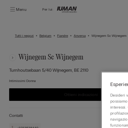
Menu
Per lui:
Tutti i negozi
Belgium
Fiandre
Anversa
Wijnegem Sc Wijnegem
Wijnegem Sc Wijnegem
Turnhoutsebaan 5/40
Wijnegem,
BE
2110
Intimissimi Donna
Esperie
Ottieni indicazioni
Desideri 
possiamo 
interessi.
profilazi
Contatti
navigazion
funzionam