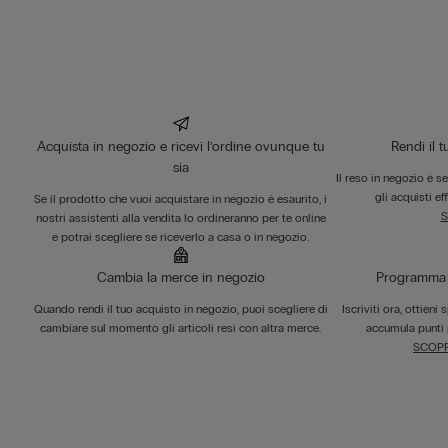
Acquista in negozio e ricevi l’ordine ovunque tu
Rendi il 
sia
Il reso in negozio è s
gli acquisti ef
Se il prodotto che vuoi acquistare in negozio è esaurito, i
S
nostri assistenti alla vendita lo ordineranno per te online
e potrai scegliere se riceverlo a casa o in negozio.
Cambia la merce in negozio
Programma F
Quando rendi il tuo acquisto in negozio, puoi scegliere di
Iscriviti ora, ottieni
cambiare sul momento gli articoli resi con altra merce.
accumula punti 
SCOPR