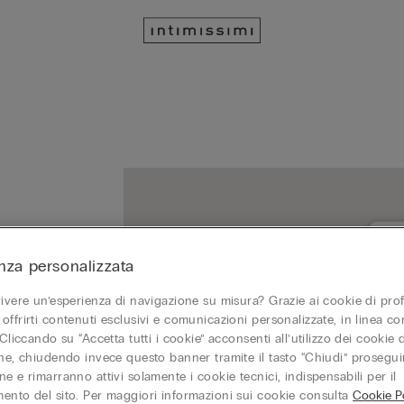
nza personalizzata
WI
vivere un’esperienza di navigazione su misura? Grazie ai cookie di prof
211
offrirti contenuti esclusivi e comunicazioni personalizzate, in linea con
Ape
 Cliccando su “Accetta tutti i cookie” acconsenti all’utilizzo dei cookie d
one, chiudendo invece questo banner tramite il tasto “Chiudi” proseguir
e e rimarranno attivi solamente i cookie tecnici, indispensabili per il
ento del sito. Per maggiori informazioni sui cookie consulta
Cookie Po