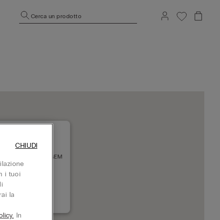
Cerca un prodotto
CHIUDI
JNEGEM SC WIJNEGEM
ilazione
0 WIJNEGEM
 i tuoi
rto adesso
i
ai la
+3233538440
licy.
In