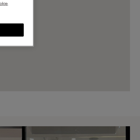
A
okie
,