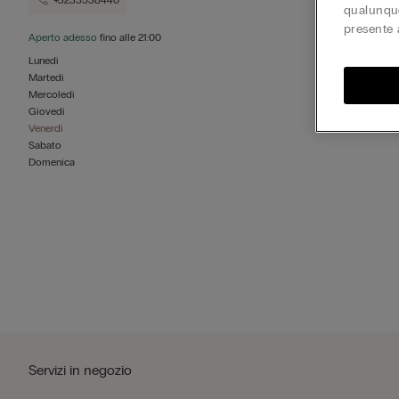
+3233538440
qualunque
presente 
Aperto adesso
fino alle
21:00
Lunedì
Martedì
Mercoledì
Giovedì
Venerdì
Sabato
Domenica
Servizi in negozio