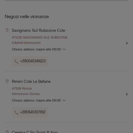
Negozi nelle vicinanze
Savignano Sul Rubicone Ccle
47039 SAVIGNANO SUL RUBICONE
IUMAN Intimissimi
Chiuso adesso
riapre alle
09:00
+390541341623
Rimini Ccle Le Befane
47924 Rimini
Intimissimi Donna
Chiuso adesso
riapre alle
09:00
+390541307812
Cesena C.so Sozzi 11 Ang.