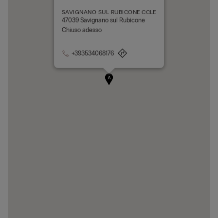
SAVIGNANO SUL RUBICONE CCLE
47039 Savignano sul Rubicone
Chiuso adesso
+393534068176
A