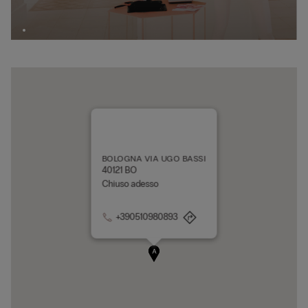
BOLOGNA VIA UGO BASSI
40121 BO
Chiuso adesso
+390510980893
A