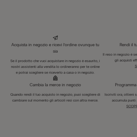
Acquista in negozio e ricevi l’ordine ovunque tu
Rendi il 
sia
Il reso in negozio è s
gli acquisti ef
Se il prodotto che vuoi acquistare in negozio è esaurito, i
S
nostri assistenti alla vendita lo ordineranno per te online
e potrai scegliere se riceverlo a casa o in negozio.
Cambia la merce in negozio
Programma F
Quando rendi il tuo acquisto in negozio, puoi scegliere di
Iscriviti ora, ottieni
cambiare sul momento gli articoli resi con altra merce.
accumula punti 
SCOPR