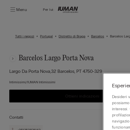
Menu
Per lui:
Tutti i negozi
Portugal
Distretto di Braga
Barcelos
Barcelos Lar
Barcelos Largo Porta Nova
Largo Da Porta Nova,32
Barcelos,
PT
4750-329
Intimissimi/IUMAN Intimissimi
Esperie
Ottieni indicazioni
Desideri 
possiamo 
interessi.
profilazi
Contatti
navigazion
funzionam