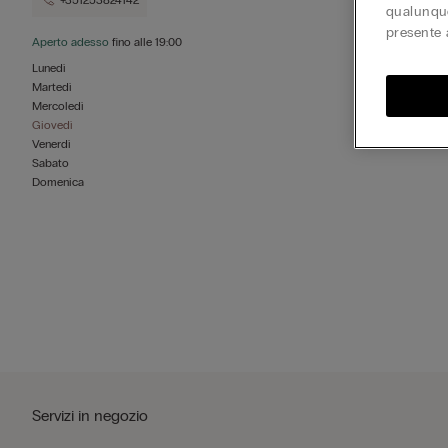
+351253824142
qualunque
presente 
Aperto adesso
fino alle
19:00
Lunedì
Martedì
Mercoledì
Giovedì
Venerdì
Sabato
Domenica
Servizi in negozio