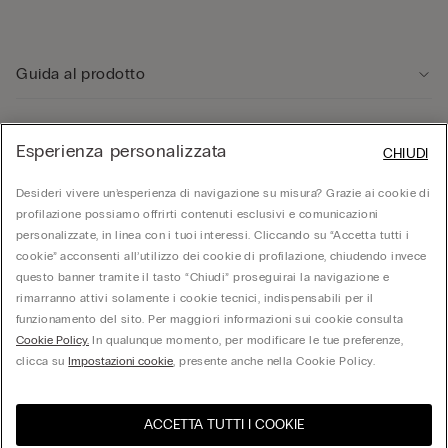
Guida al prodotto
Servizio clienti
Esperienza personalizzata
CHIUDI
Area Legale
Desideri vivere un’esperienza di navigazione su misura? Grazie ai cookie di
profilazione possiamo offrirti contenuti esclusivi e comunicazioni
personalizzate, in linea con i tuoi interessi. Cliccando su “Accetta tutti i
Corporate
cookie” acconsenti all’utilizzo dei cookie di profilazione, chiudendo invece
questo banner tramite il tasto “Chiudi” proseguirai la navigazione e
rimarranno attivi solamente i cookie tecnici, indispensabili per il
funzionamento del sito. Per maggiori informazioni sui cookie consulta
© Calzedonia S.p.A | P.iva 02253210237 | Sede Legale: Malcesine (VR), Via Portici
Umberto Primo n. 5/3 | Cod. Fisc. e n.iscr. al Reg. Imprese di Verona: 01037050422 |
Cookie Policy.
In qualunque momento, per modificare le tue preferenze,
REA: VR – 205310 | Capitale sociale: Euro 212.000.000,00 | Società soggetta a
clicca su
Impostazioni cookie
, presente anche nella Cookie Policy.
direzione e coordinamento di Oniverse Holding S.p.A.
ACCETTA TUTTI I COOKIE
United States
Visita l'e-store del tuo paese