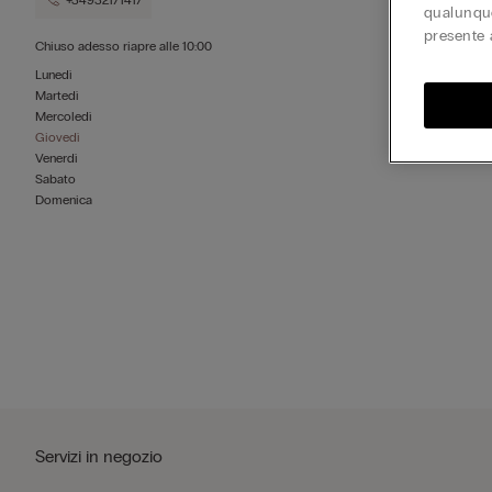
+34932171417
qualunque
presente 
Chiuso adesso
riapre alle
10:00
Lunedì
Martedì
Mercoledì
Giovedì
Venerdì
Sabato
Domenica
Servizi in negozio