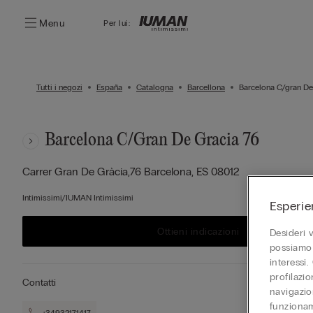
Menu
Per lui:
Tutti i negozi
España
Catalogna
Barcellona
Barcelona C/gran De
Barcelona C/gran De Gracia 76
Carrer Gran De Gràcia,76
Barcelona,
ES
08012
Intimissimi/IUMAN Intimissimi
Esperie
Ottieni indicazioni
Desideri 
possiamo 
interessi.
profilazi
Contatti
navigazion
funzionam