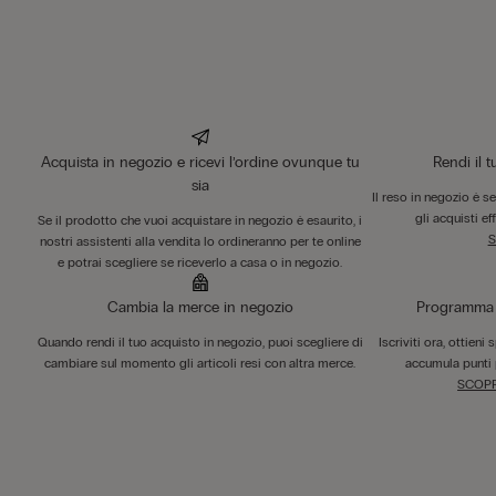
Acquista in negozio e ricevi l’ordine ovunque tu
Rendi il 
sia
Il reso in negozio è s
gli acquisti ef
Se il prodotto che vuoi acquistare in negozio è esaurito, i
S
nostri assistenti alla vendita lo ordineranno per te online
e potrai scegliere se riceverlo a casa o in negozio.
Cambia la merce in negozio
Programma F
Quando rendi il tuo acquisto in negozio, puoi scegliere di
Iscriviti ora, ottieni
cambiare sul momento gli articoli resi con altra merce.
accumula punti 
SCOPR