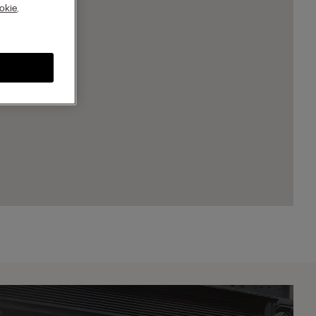
A
okie
,