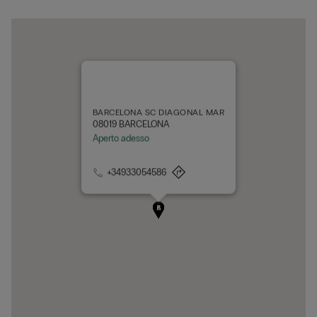
BARCELONA SC DIAGONAL MAR
08019 BARCELONA
Aperto adesso
+34933054586
A
B
C